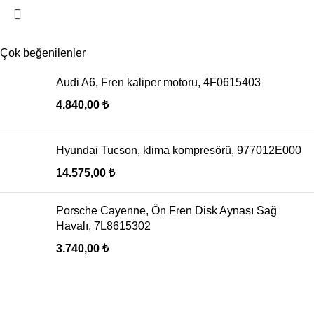
Çok beğenilenler
Audi A6, Fren kaliper motoru, 4F0615403
4.840,00
₺
Hyundai Tucson, klima kompresörü, 977012E000
14.575,00
₺
Porsche Cayenne, Ön Fren Disk Aynası Sağ
Havalı, 7L8615302
3.740,00
₺
Oto Klima, Elektrik parçaları satış, montaj sistemleri
Seyhan, 629/10. Sk. No: 20 Buca / İzmir