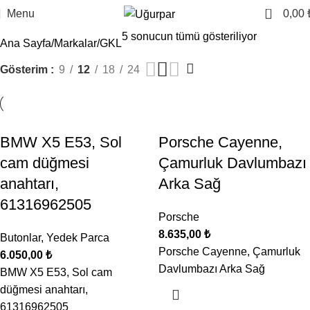
0
Menu
0,00
5 sonucun tümü gösteriliyor
Ana Sayfa
Markalar
GKL
Gösterim
9
12
18
24
BMW X5 E53, Sol
Porsche Cayenne,
cam düğmesi
Çamurluk Davlumbazı
anahtarı,
Arka Sağ
61316962505
Porsche
8.635,00
₺
Butonlar
,
Yedek Parca
Porsche Cayenne, Çamurluk
6.050,00
₺
Davlumbazı Arka Sağ
BMW X5 E53, Sol cam
düğmesi anahtarı,
61316962505