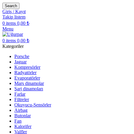
Search
Giriş / Kayıt
Takip listem
0
items
0,00
₺
Menu
0
items
0,00
₺
Kategoriler
Porsche
Jaguar
Kompresörler
Radyatörler
Evaporatörler
Marş dinamolar
Şarj dinamoları
Farlar
Filtreler
Okuyucu-Sensörler
Airbag
Butonlar
Fan
Kalorifer
Valfler