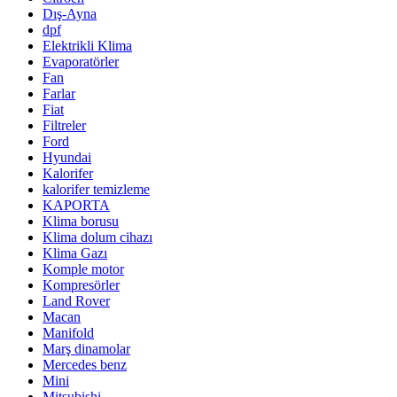
Dış-Ayna
dpf
Elektrikli Klima
Evaporatörler
Fan
Farlar
Fiat
Filtreler
Ford
Hyundai
Kalorifer
kalorifer temizleme
KAPORTA
Klima borusu
Klima dolum cihazı
Klima Gazı
Komple motor
Kompresörler
Land Rover
Macan
Manifold
Marş dinamolar
Mercedes benz
Mini
Mitsubishi