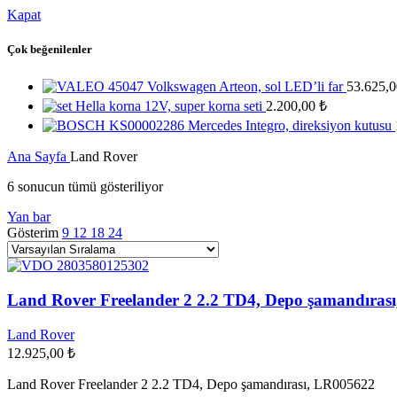
Kapat
Çok beğenilenler
Volkswagen Arteon, sol LED’li far
53.625,
Hella korna 12V, super korna seti
2.200,00
₺
Mercedes Integro, direksiyon kutusu
Ana Sayfa
Land Rover
6 sonucun tümü gösteriliyor
Yan bar
Gösterim
9
12
18
24
Land Rover Freelander 2 2.2 TD4, Depo şamandıras
Land Rover
12.925,00
₺
Land Rover Freelander 2 2.2 TD4, Depo şamandırası, LR005622