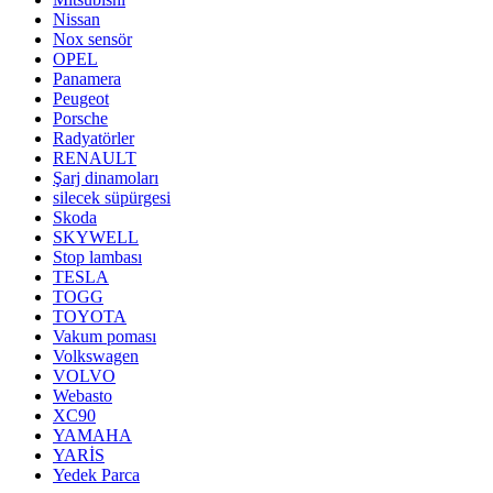
Nissan
Nox sensör
OPEL
Panamera
Peugeot
Porsche
Radyatörler
RENAULT
Şarj dinamoları
silecek süpürgesi
Skoda
SKYWELL
Stop lambası
TESLA
TOGG
TOYOTA
Vakum poması
Volkswagen
VOLVO
Webasto
XC90
YAMAHA
YARİS
Yedek Parca