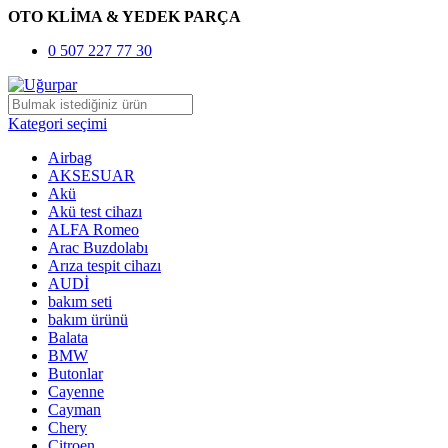
OTO KLİMA & YEDEK PARÇA
0 507 227 77 30
Kategori seçimi
Airbag
AKSESUAR
Akü
Akü test cihazı
ALFA Romeo
Arac Buzdolabı
Arıza tespit cihazı
AUDİ
bakım seti
bakım ürünü
Balata
BMW
Butonlar
Cayenne
Cayman
Chery
Citroen