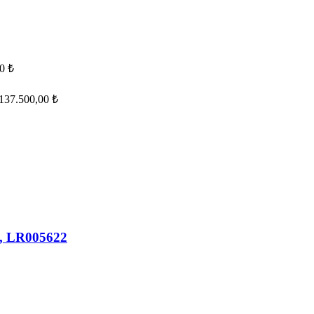
00
₺
137.500,00
₺
ı, LR005622