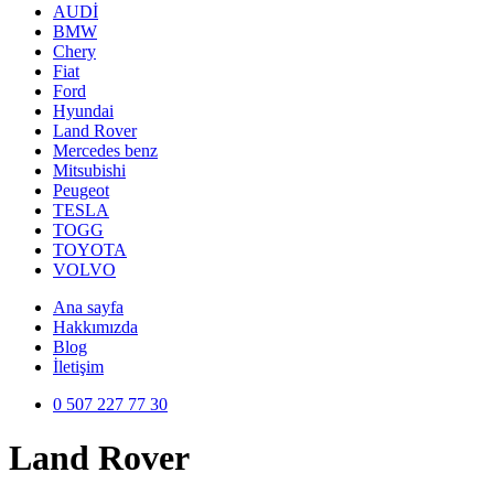
AUDİ
BMW
Chery
Fiat
Ford
Hyundai
Land Rover
Mercedes benz
Mitsubishi
Peugeot
TESLA
TOGG
TOYOTA
VOLVO
Ana sayfa
Hakkımızda
Blog
İletişim
0 507 227 77 30
Land Rover