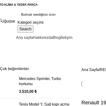
TO KLİMA & YEDEK PARÇA
Kategori seçimi
Search
ategoriler
Ana sayfa
Hakkımızda
Blog
İletişim
RENAULT
Çok beğenilenler
Ana Sayfa
RE
Mercedes Sprinter, Turbo
hortumu
3.510,00
₺
Renault 19
Tesla Model Y, Sağ kapı açma