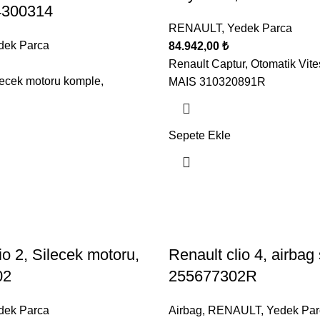
4300314
RENAULT
,
Yedek Parca
dek Parca
84.942,00
₺
Renault Captur, Otomatik Vit
lecek motoru komple,
MAIS 310320891R
Sepete Ekle
io 2, Silecek motoru,
Renault clio 4, airbag 
02
255677302R
dek Parca
Airbag
,
RENAULT
,
Yedek Par