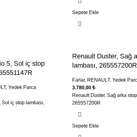
Sepete Ekle
Renault Duster, Sağ a
o 5, Sol iç stop
lambası, 265557200R
265551147R
Farlar
,
RENAULT
,
Yedek Par
LT
,
Yedek Parca
3.780,00
₺
Renault Duster, Sağ arka stop
 Sol iç stop lambası,
265557200R
Sepete Ekle