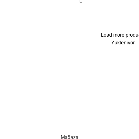
Load more produ
Yükleniyor
r
ek parca
6
Yorum yok
oğru yedek parçayı güvenilir
min edin
5
Yorum yok
Mağaza