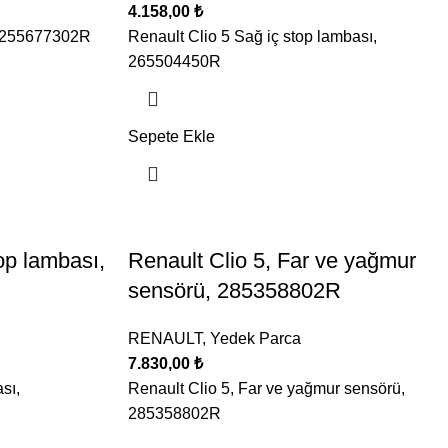
4.158,00
₺
ı, 255677302R
Renault Clio 5 Sağ iç stop lambası,
265504450R
Sepete Ekle
op lambası,
Renault Clio 5, Far ve yağmur
sensörü, 285358802R
RENAULT
,
Yedek Parca
7.830,00
₺
sı,
Renault Clio 5, Far ve yağmur sensörü,
285358802R