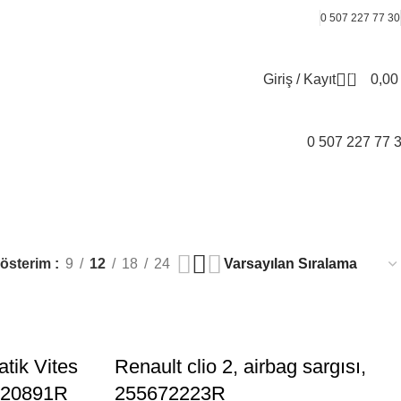
0 507 227 77 30
0
Giriş / Kayıt
0,0
0 507 227 77 
österim
9
12
18
24
tik Vites
Renault clio 2, airbag sargısı,
320891R
255672223R