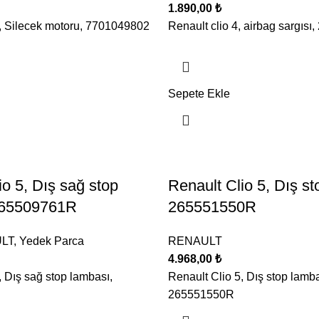
1.890,00
₺
2, Silecek motoru, 7701049802
Renault clio 4, airbag sargıs
Sepete Ekle
io 5, Dış sağ stop
Renault Clio 5, Dış st
265509761R
265551550R
LT
,
Yedek Parca
RENAULT
4.968,00
₺
, Dış sağ stop lambası,
Renault Clio 5, Dış stop lamba
265551550R