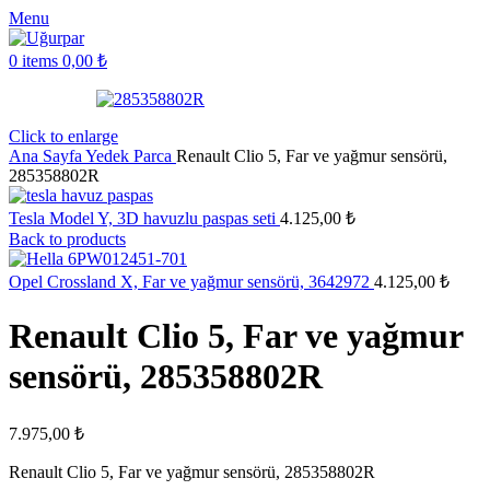
Menu
0
items
0,00
₺
Click to enlarge
Ana Sayfa
Yedek Parca
Renault Clio 5, Far ve yağmur sensörü,
285358802R
Tesla Model Y, 3D havuzlu paspas seti
4.125,00
₺
Back to products
Opel Crossland X, Far ve yağmur sensörü, 3642972
4.125,00
₺
Renault Clio 5, Far ve yağmur
sensörü, 285358802R
7.975,00
₺
Renault Clio 5, Far ve yağmur sensörü, 285358802R