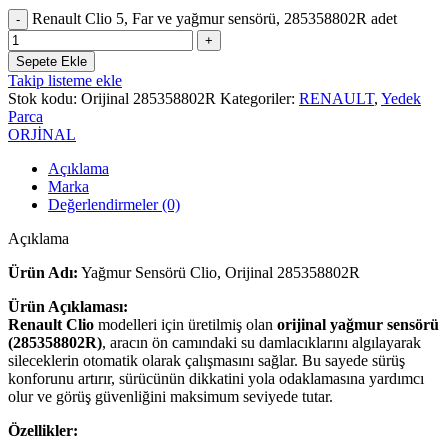
Renault Clio 5, Far ve yağmur sensörü, 285358802R adet
Sepete Ekle
Takip listeme ekle
Stok kodu:
Orijinal 285358802R
Kategoriler:
RENAULT
,
Yedek
Parca
ORJİNAL
Açıklama
Marka
Değerlendirmeler (0)
Açıklama
Ürün Adı:
Yağmur Sensörü Clio, Orijinal 285358802R
Ürün Açıklaması:
Renault Clio
modelleri için üretilmiş olan
orijinal yağmur sensörü
(285358802R)
, aracın ön camındaki su damlacıklarını algılayarak
sileceklerin otomatik olarak çalışmasını sağlar. Bu sayede sürüş
konforunu artırır, sürücünün dikkatini yola odaklamasına yardımcı
olur ve görüş güvenliğini maksimum seviyede tutar.
Özellikler: