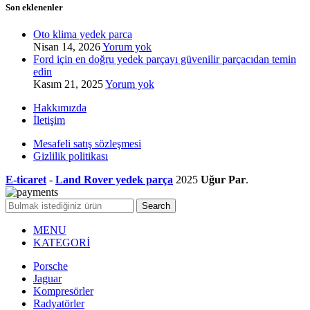
Son eklenenler
Oto klima yedek parca
Nisan 14, 2026
Yorum yok
Ford için en doğru yedek parçayı güvenilir parçacıdan temin
edin
Kasım 21, 2025
Yorum yok
Hakkımızda
İletişim
Mesafeli satış sözleşmesi
Gizlilik politikası
E-ticaret
-
Land Rover yedek parça
2025
Uğur Par
.
Search
MENU
KATEGORİ
Porsche
Jaguar
Kompresörler
Radyatörler