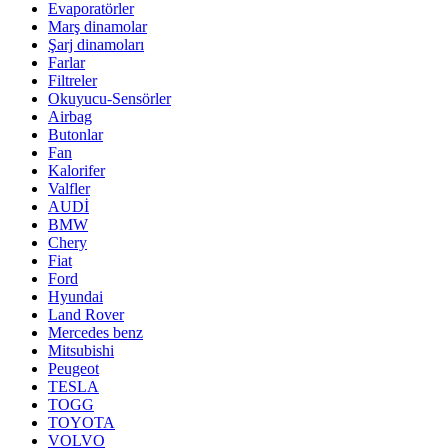
Evaporatörler
Marş dinamolar
Şarj dinamoları
Farlar
Filtreler
Okuyucu-Sensörler
Airbag
Butonlar
Fan
Kalorifer
Valfler
AUDİ
BMW
Chery
Fiat
Ford
Hyundai
Land Rover
Mercedes benz
Mitsubishi
Peugeot
TESLA
TOGG
TOYOTA
VOLVO