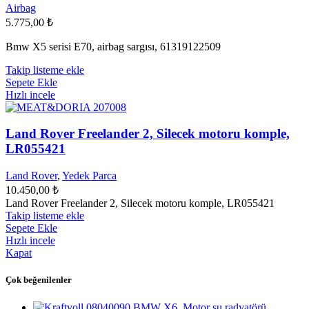
Airbag
5.775,00
₺
Bmw X5 serisi E70, airbag sargısı, 61319122509
Takip listeme ekle
Sepete Ekle
Hızlı incele
Land Rover Freelander 2, Silecek motoru komple,
LR055421
Land Rover
,
Yedek Parca
10.450,00
₺
Land Rover Freelander 2, Silecek motoru komple, LR055421
Takip listeme ekle
Sepete Ekle
Hızlı incele
Kapat
Çok beğenilenler
BMW X6, Motor su radyatörü,