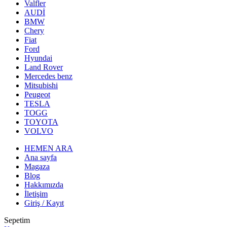
Valfler
AUDİ
BMW
Chery
Fiat
Ford
Hyundai
Land Rover
Mercedes benz
Mitsubishi
Peugeot
TESLA
TOGG
TOYOTA
VOLVO
HEMEN ARA
Ana sayfa
Magaza
Blog
Hakkımızda
İletişim
Giriş / Kayıt
Sepetim