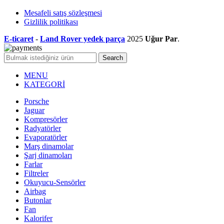
Mesafeli satış sözleşmesi
Gizlilik politikası
E-ticaret
-
Land Rover yedek parça
2025
Uğur Par
.
Search
MENU
KATEGORİ
Porsche
Jaguar
Kompresörler
Radyatörler
Evaporatörler
Marş dinamolar
Şarj dinamoları
Farlar
Filtreler
Okuyucu-Sensörler
Airbag
Butonlar
Fan
Kalorifer