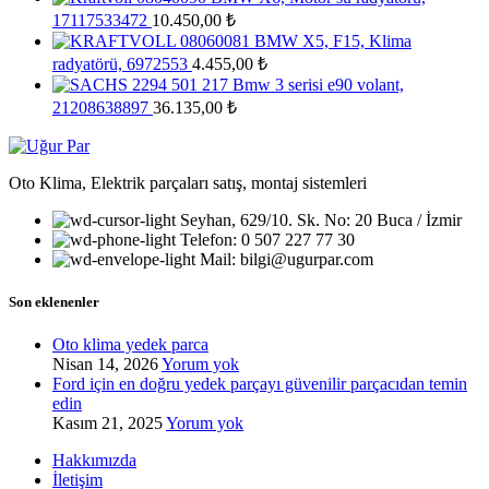
17117533472
10.450,00
₺
BMW X5, F15, Klima
radyatörü, 6972553
4.455,00
₺
Bmw 3 serisi e90 volant,
21208638897
36.135,00
₺
Oto Klima, Elektrik parçaları satış, montaj sistemleri
Seyhan, 629/10. Sk. No: 20 Buca / İzmir
Telefon: 0 507 227 77 30
Mail: bilgi@ugurpar.com
Son eklenenler
Oto klima yedek parca
Nisan 14, 2026
Yorum yok
Ford için en doğru yedek parçayı güvenilir parçacıdan temin
edin
Kasım 21, 2025
Yorum yok
Hakkımızda
İletişim