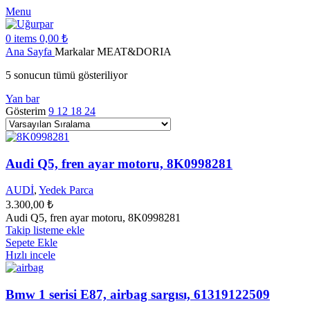
Menu
0
items
0,00
₺
Ana Sayfa
Markalar
MEAT&DORIA
5 sonucun tümü gösteriliyor
Yan bar
Gösterim
9
12
18
24
Audi Q5, fren ayar motoru, 8K0998281
AUDİ
,
Yedek Parca
3.300,00
₺
Audi Q5, fren ayar motoru, 8K0998281
Takip listeme ekle
Sepete Ekle
Hızlı incele
Bmw 1 serisi E87, airbag sargısı, 61319122509