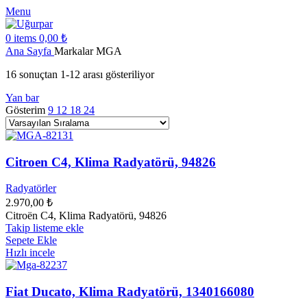
Menu
0
items
0,00
₺
Ana Sayfa
Markalar
MGA
16 sonuçtan 1-12 arası gösteriliyor
Yan bar
Gösterim
9
12
18
24
Citroen C4, Klima Radyatörü, 94826
Radyatörler
2.970,00
₺
Citroën C4, Klima Radyatörü, 94826
Takip listeme ekle
Sepete Ekle
Hızlı incele
Fiat Ducato, Klima Radyatörü, 1340166080