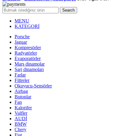
Search
MENU
KATEGORİ
Porsche
Jaguar
Kompresörler
Radyatörler
Evaporatörler
Marş dinamolar
Şarj dinamoları
Farlar
Filtreler
Okuyucu-Sensörler
Airbag
Butonlar
Fan
Kalorifer
Valfler
AUDİ
BMW
Chery
Fiat