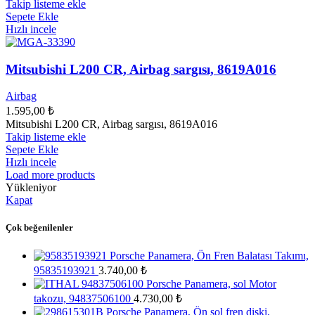
Takip listeme ekle
Sepete Ekle
Hızlı incele
Mitsubishi L200 CR, Airbag sargısı, 8619A016
Airbag
1.595,00
₺
Mitsubishi L200 CR, Airbag sargısı, 8619A016
Takip listeme ekle
Sepete Ekle
Hızlı incele
Load more products
Yükleniyor
Kapat
Çok beğenilenler
Porsche Panamera, Ön Fren Balatası Takımı,
95835193921
3.740,00
₺
Porsche Panamera, sol Motor
takozu, 94837506100
4.730,00
₺
Porsche Panamera, Ön sol fren diski,