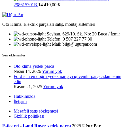
298615301B
14.410,00
₺
Oto Klima, Elektrik parçaları satış, montaj sistemleri
Seyhan, 629/10. Sk. No: 20 Buca / İzmir
Telefon: 0 507 227 77 30
Mail: bilgi@ugurpar.com
Son eklenenler
Oto klima yedek parca
Nisan 14, 2026
Yorum yok
Ford için en doğru yedek parçayı güvenilir parçacıdan temin
edin
Kasım 21, 2025
Yorum yok
Hakkımızda
İletişim
Mesafeli satış sözleşmesi
Gizlilik politikası
E-ticaret
-
Land Rover yedek parça
2025
Uğur Par
.