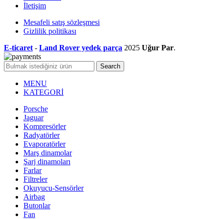
İletişim
Mesafeli satış sözleşmesi
Gizlilik politikası
E-ticaret
-
Land Rover yedek parça
2025
Uğur Par
.
Search
MENU
KATEGORİ
Porsche
Jaguar
Kompresörler
Radyatörler
Evaporatörler
Marş dinamolar
Şarj dinamoları
Farlar
Filtreler
Okuyucu-Sensörler
Airbag
Butonlar
Fan