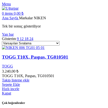
Menu
0
items
0,00
₺
Ana Sayfa
Markalar
NIKEN
Tek bir sonuç gösteriliyor
Yan bar
Gösterim
9
12
18
24
TOGG T10X, Paspas, TG010501
TOGG
3.240,00
₺
TOGG T10X, Paspas, TG010501
Takip listeme ekle
Sepete Ekle
Hızlı incele
Kapat
Çok beğenilenler