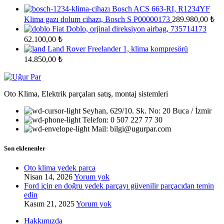
Bosch ACS 663-RI, R1234YF
Klima gazı dolum cihazı, Bosch S P00000173
289.980,00
₺
Fiat Doblo, orjinal direksiyon airbag, 735714173
62.100,00
₺
Land Rover Freelander 1, klima kompresörü
14.850,00
₺
Oto Klima, Elektrik parçaları satış, montaj sistemleri
Seyhan, 629/10. Sk. No: 20 Buca / İzmir
Telefon: 0 507 227 77 30
Mail: bilgi@ugurpar.com
Son eklenenler
Oto klima yedek parca
Nisan 14, 2026
Yorum yok
Ford için en doğru yedek parçayı güvenilir parçacıdan temin
edin
Kasım 21, 2025
Yorum yok
Hakkımızda