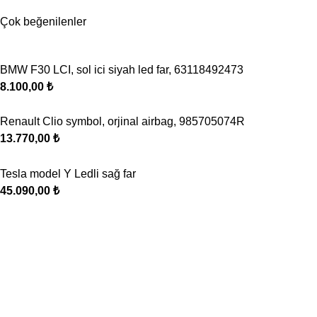
Çok beğenilenler
BMW F30 LCI, sol ici siyah led far, 63118492473
8.100,00
₺
Renault Clio symbol, orjinal airbag, 985705074R
13.770,00
₺
Tesla model Y Ledli sağ far
45.090,00
₺
Oto Klima, Elektrik parçaları satış, montaj sistemleri
Seyhan, 629/10. Sk. No: 20 Buca / İzmir
Telefon: 0 507 227 77 30
Mail: bilgi@ugurpar.com
Son eklenenler