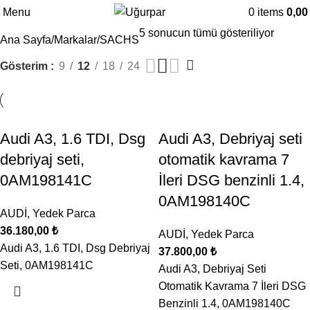
Menu
0
items
0,0
5 sonucun tümü gösteriliyor
Ana Sayfa
Markalar
SACHS
Gösterim
9
12
18
24
Audi A3, 1.6 TDI, Dsg
Audi A3, Debriyaj seti
debriyaj seti,
otomatik kavrama 7
0AM198141C
İleri DSG benzinli 1.4,
0AM198140C
AUDİ
,
Yedek Parca
36.180,00
₺
AUDİ
,
Yedek Parca
Audi A3, 1.6 TDI, Dsg Debriyaj
37.800,00
₺
Seti, 0AM198141C
Audi A3, Debriyaj Seti
Otomatik Kavrama 7 İleri DSG
Benzinli 1.4, 0AM198140C