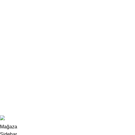
Oto klima yedek parca
Nisan 14, 2026
Yorum yok
Ford için en doğru yedek parçayı güvenilir parçacıdan temin
edin
Kasım 21, 2025
Yorum yok
Hakkımızda
İletişim
Mesafeli satış sözleşmesi
Gizlilik politikası
E-ticaret
-
Land Rover yedek parça
2025
Uğur Par
.
Mağaza
Sidebar