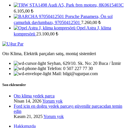
Audi A5, Park fren motoru, 8K0615403C
6.105,00
₺
Porsche Panamera, Ön sol
çamurluk davlumbazı, 97050412501
7.260,00
₺
Opel Astra J, klima
kompresörü
23.100,00
₺
Oto Klima, Elektrik parçaları satış, montaj sistemleri
Seyhan, 629/10. Sk. No: 20 Buca / İzmir
Telefon: 0 507 227 77 30
Mail: bilgi@ugurpar.com
Son eklenenler
Oto klima yedek parca
Nisan 14, 2026
Yorum yok
Ford için en doğru yedek parçayı güvenilir parçacıdan temin
edin
Kasım 21, 2025
Yorum yok
Hakkımızda