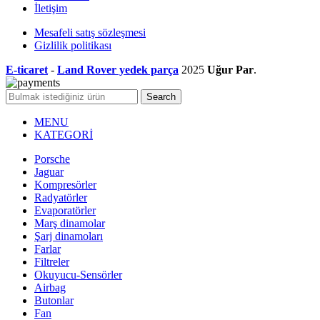
İletişim
Mesafeli satış sözleşmesi
Gizlilik politikası
E-ticaret
-
Land Rover yedek parça
2025
Uğur Par
.
Search
MENU
KATEGORİ
Porsche
Jaguar
Kompresörler
Radyatörler
Evaporatörler
Marş dinamolar
Şarj dinamoları
Farlar
Filtreler
Okuyucu-Sensörler
Airbag
Butonlar
Fan