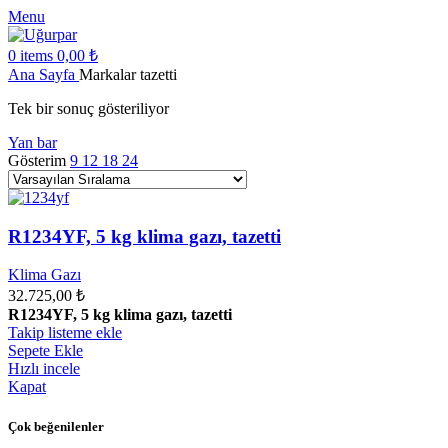
Menu
0
items
0,00
₺
Ana Sayfa
Markalar
tazetti
Tek bir sonuç gösteriliyor
Yan bar
Gösterim
9
12
18
24
R1234YF, 5 kg klima gazı, tazetti
Klima Gazı
32.725,00
₺
R1234YF, 5 kg klima gazı, tazetti
Takip listeme ekle
Sepete Ekle
Hızlı incele
Kapat
Çok beğenilenler