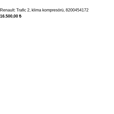
Renault: Trafic 2, klima kompresörü, 8200454172
16.500,00
₺
Oto Klima, Elektrik parçaları satış, montaj sistemleri
Seyhan, 629/10. Sk. No: 20 Buca / İzmir
Telefon: 0 507 227 77 30
Mail: bilgi@ugurpar.com
Son eklenenler
Oto klima yedek parca
Nisan 14, 2026
Yorum yok
Ford için en doğru yedek parçayı güvenilir parçacıdan temin
edin
Kasım 21, 2025
Yorum yok