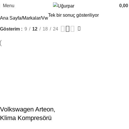
Menu
0,0
Tek bir sonuç gösteriliyor
Ana Sayfa
Markalar
Vw
Gösterim
9
12
18
24
Volkswagen Arteon,
Klima Kompresörü