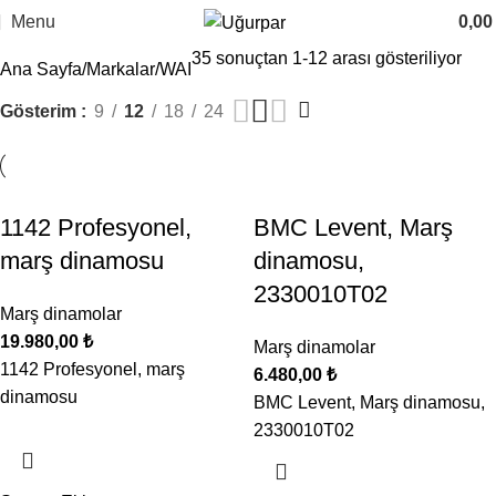
Menu
0,0
35 sonuçtan 1-12 arası gösteriliyor
Ana Sayfa
Markalar
WAI
Gösterim
9
12
18
24
1142 Profesyonel,
BMC Levent, Marş
marş dinamosu
dinamosu,
2330010T02
Marş dinamolar
19.980,00
₺
Marş dinamolar
1142 Profesyonel, marş
6.480,00
₺
dinamosu
BMC Levent, Marş dinamosu,
2330010T02