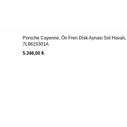
Porsche Cayenne, Ön Fren Disk Aynası Sol Havalı,
7L8615301A
5.346,00
₺
Oto Klima, Elektrik parçaları satış, montaj sistemleri
Seyhan, 629/10. Sk. No: 20 Buca / İzmir
Telefon: 0 507 227 77 30
Mail: bilgi@ugurpar.com
Son eklenenler
Oto klima yedek parca
Nisan 14, 2026
Yorum yok