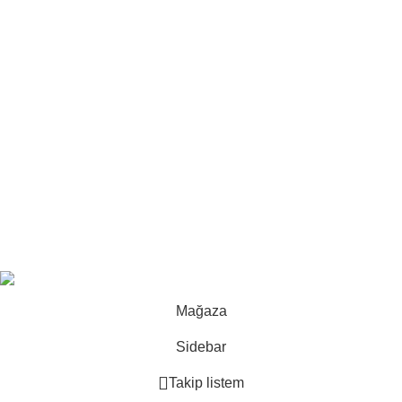
Ford için en doğru yedek parçayı güvenilir parçacıdan temin
edin
Kasım 21, 2025
Yorum yok
Hakkımızda
İletişim
Mesafeli satış sözleşmesi
Gizlilik politikası
E-ticaret
-
Land Rover yedek parça
2025
Uğur Par
.
Mağaza
Sidebar
Takip listem