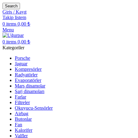
Search
Giriş / Kayıt
Takip listem
0
items
0,00
₺
Menu
0
items
0,00
₺
Kategoriler
Porsche
Jaguar
Kompresörler
Radyatörler
Evaporatörler
Marş dinamolar
Şarj dinamoları
Farlar
Filtreler
Okuyucu-Sensörler
Airbag
Butonlar
Fan
Kalorifer
Valfler