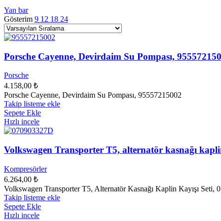
Yan bar
Gösterim
9
12
18
24
Porsche Cayenne, Devirdaim Su Pompası, 95557215
Porsche
4.158,00
₺
Porsche Cayenne, Devirdaim Su Pompası, 95557215002
Takip listeme ekle
Sepete Ekle
Hızlı incele
Volkswagen Transporter T5, alternatör kasnağı kapli
Kompresörler
6.264,00
₺
Volkswagen Transporter T5, Alternatör Kasnağı Kaplin Kayışı Seti
Takip listeme ekle
Sepete Ekle
Hızlı incele