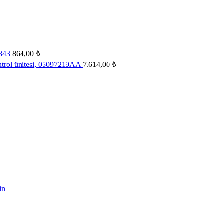
3843
864,00
₺
trol ünitesi, 05097219AA
7.614,00
₺
in