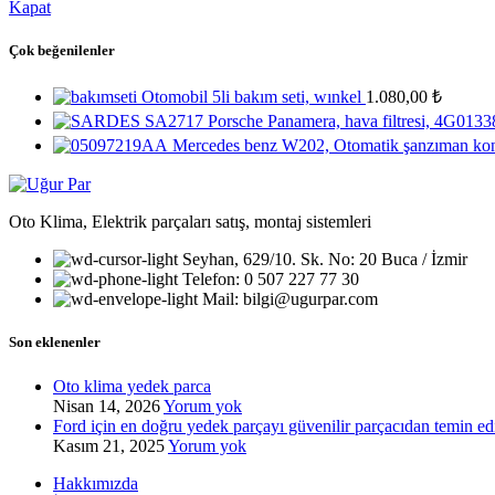
Kapat
Çok beğenilenler
Otomobil 5li bakım seti, wınkel
1.080,00
₺
Porsche Panamera, hava filtresi, 4G013
Mercedes benz W202, Otomatik şanzıman kon
Oto Klima, Elektrik parçaları satış, montaj sistemleri
Seyhan, 629/10. Sk. No: 20 Buca / İzmir
Telefon: 0 507 227 77 30
Mail: bilgi@ugurpar.com
Son eklenenler
Oto klima yedek parca
Nisan 14, 2026
Yorum yok
Ford için en doğru yedek parçayı güvenilir parçacıdan temin ed
Kasım 21, 2025
Yorum yok
Hakkımızda