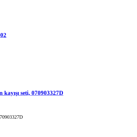
002
n kayışı seti, 070903327D
, 070903327D