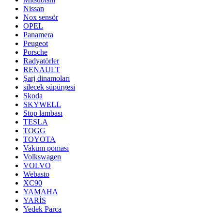
Nissan
Nox sensör
OPEL
Panamera
Peugeot
Porsche
Radyatörler
RENAULT
Şarj dinamoları
silecek süpürgesi
Skoda
SKYWELL
Stop lambası
TESLA
TOGG
TOYOTA
Vakum poması
Volkswagen
VOLVO
Webasto
XC90
YAMAHA
YARİS
Yedek Parca