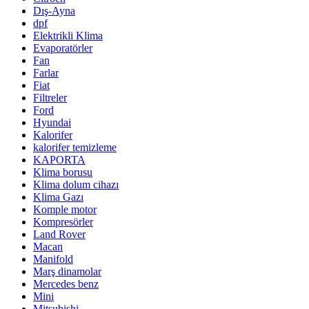
Dış-Ayna
dpf
Elektrikli Klima
Evaporatörler
Fan
Farlar
Fiat
Filtreler
Ford
Hyundai
Kalorifer
kalorifer temizleme
KAPORTA
Klima borusu
Klima dolum cihazı
Klima Gazı
Komple motor
Kompresörler
Land Rover
Macan
Manifold
Marş dinamolar
Mercedes benz
Mini
Mitsubishi