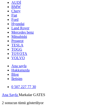
AUDİ
BMW
Chery
Fiat
Ford
Hyundai
Land Rover
Mercedes benz
Mitsubishi
Peugeot
TESLA
TOGG
TOYOTA
VOLVO
Ana sayfa
Hakkımızda
Blog
İletişim
0 507 227 77 30
Ana Sayfa
Markalar
GATES
2 sonucun tümü gösteriliyor