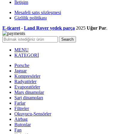
İletişim
Mesafeli satış sözleşmesi
Gizlilik politikası
E-ticaret
-
Land Rover yedek parça
2025
Uğur Par
.
Search
MENU
KATEGORİ
Porsche
Jaguar
Kompresörler
Radyatörler
Evaporatörler
Marş dinamolar
Şarj dinamoları
Farlar
Filtreler
Okuyucu-Sensörler
Airbag
Butonlar
Fan