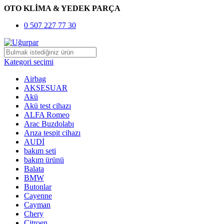
OTO KLİMA & YEDEK PARÇA
0 507 227 77 30
Kategori seçimi
Airbag
AKSESUAR
Akü
Akü test cihazı
ALFA Romeo
Arac Buzdolabı
Arıza tespit cihazı
AUDİ
bakım seti
bakım ürünü
Balata
BMW
Butonlar
Cayenne
Cayman
Chery
Citroen