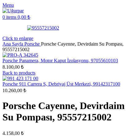
Menu
0
items
0,00
₺
Click to enlarge
Ana Sayfa
Porsche
Porsche Cayenne, Devirdaim Su Pompası,
95557215002
Porsche Panamera, Motor Kaput İzolasyonu, 97055610103
8.100,00
₺
Back to products
Porsche 911 Carrera S, Debriyaj Üst Merkezi, 99142317100
10.260,00
₺
Porsche Cayenne, Devirdaim
Su Pompası, 95557215002
4.158,00
₺