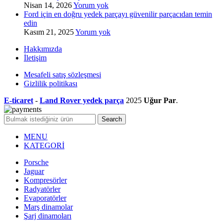
Nisan 14, 2026
Yorum yok
Ford için en doğru yedek parçayı güvenilir parçacıdan temin
edin
Kasım 21, 2025
Yorum yok
Hakkımızda
İletişim
Mesafeli satış sözleşmesi
Gizlilik politikası
E-ticaret
-
Land Rover yedek parça
2025
Uğur Par
.
Search
MENU
KATEGORİ
Porsche
Jaguar
Kompresörler
Radyatörler
Evaporatörler
Marş dinamolar
Şarj dinamoları