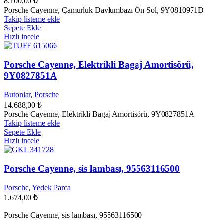
8.100,00
₺
Porsche Cayenne, Çamurluk Davlumbazı Ön Sol, 9Y0810971D
Takip listeme ekle
Sepete Ekle
Hızlı incele
Porsche Cayenne, Elektrikli Bagaj Amortisörü,
9Y0827851A
Butonlar
,
Porsche
14.688,00
₺
Porsche Cayenne, Elektrikli Bagaj Amortisörü, 9Y0827851A
Takip listeme ekle
Sepete Ekle
Hızlı incele
Porsche Cayenne, sis lambası, 95563116500
Porsche
,
Yedek Parca
1.674,00
₺
Porsche Cayenne, sis lambası, 95563116500