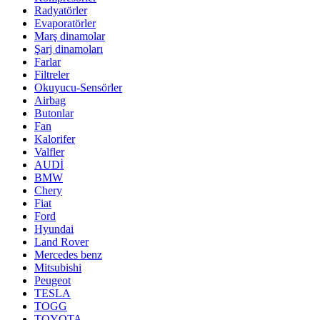
Radyatörler
Evaporatörler
Marş dinamolar
Şarj dinamoları
Farlar
Filtreler
Okuyucu-Sensörler
Airbag
Butonlar
Fan
Kalorifer
Valfler
AUDİ
BMW
Chery
Fiat
Ford
Hyundai
Land Rover
Mercedes benz
Mitsubishi
Peugeot
TESLA
TOGG
TOYOTA