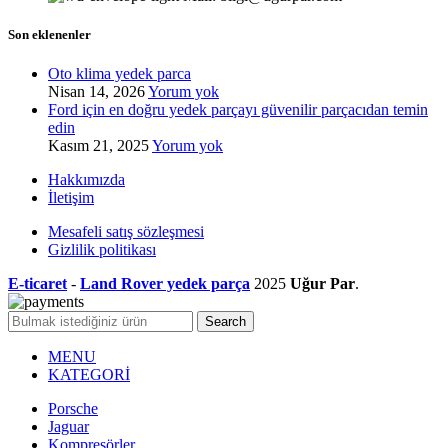
Son eklenenler
Oto klima yedek parca
Nisan 14, 2026
Yorum yok
Ford için en doğru yedek parçayı güvenilir parçacıdan temin
edin
Kasım 21, 2025
Yorum yok
Hakkımızda
İletişim
Mesafeli satış sözleşmesi
Gizlilik politikası
E-ticaret
-
Land Rover yedek parça
2025
Uğur Par
.
Search
MENU
KATEGORİ
Porsche
Jaguar
Kompresörler