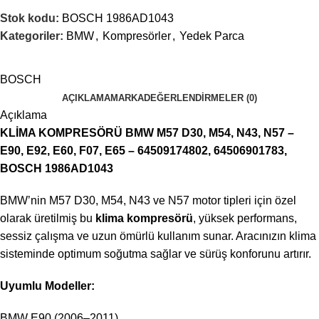
Stok kodu:
BOSCH 1986AD1043
Kategoriler:
BMW
,
Kompresörler
,
Yedek Parca
BOSCH
AÇIKLAMA
MARKA
DEĞERLENDIRMELER (0)
Açıklama
KLİMA KOMPRESÖRÜ BMW M57 D30, M54, N43, N57 –
E90, E92, E60, F07, E65 – 64509174802, 64506901783,
BOSCH 1986AD1043
BMW’nin M57 D30, M54, N43 ve N57 motor tipleri için özel
olarak üretilmiş bu
klima kompresörü
, yüksek performans,
sessiz çalışma ve uzun ömürlü kullanım sunar. Aracınızın klima
sisteminde optimum soğutma sağlar ve sürüş konforunu artırır.
Uyumlu Modeller:
BMW E90 (2006–2011)