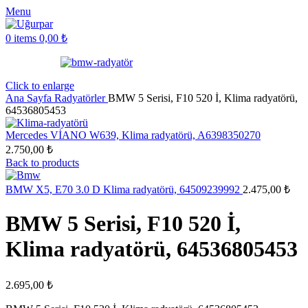
Menu
0
items
0,00
₺
Click to enlarge
Ana Sayfa
Radyatörler
BMW 5 Serisi, F10 520 İ, Klima radyatörü,
64536805453
Mercedes VİANO W639, Klima radyatörü, A6398350270
2.750,00
₺
Back to products
BMW X5, E70 3.0 D Klima radyatörü, 64509239992
2.475,00
₺
BMW 5 Serisi, F10 520 İ,
Klima radyatörü, 64536805453
2.695,00
₺