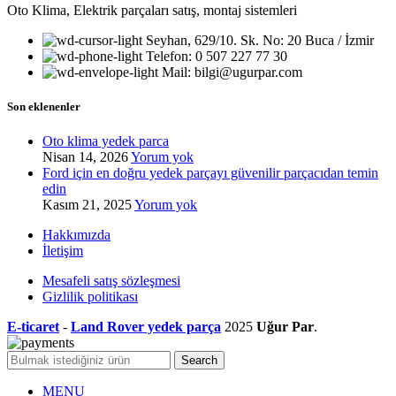
Oto Klima, Elektrik parçaları satış, montaj sistemleri
Seyhan, 629/10. Sk. No: 20 Buca / İzmir
Telefon: 0 507 227 77 30
Mail: bilgi@ugurpar.com
Son eklenenler
Oto klima yedek parca
Nisan 14, 2026
Yorum yok
Ford için en doğru yedek parçayı güvenilir parçacıdan temin
edin
Kasım 21, 2025
Yorum yok
Hakkımızda
İletişim
Mesafeli satış sözleşmesi
Gizlilik politikası
E-ticaret
-
Land Rover yedek parça
2025
Uğur Par
.
Search
MENU