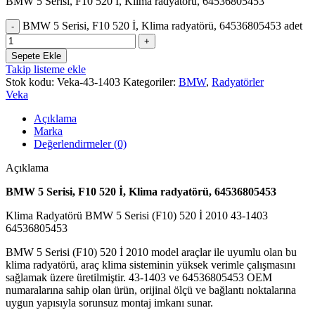
BMW 5 Serisi, F10 520 İ, Klima radyatörü, 64536805453
BMW 5 Serisi, F10 520 İ, Klima radyatörü, 64536805453 adet
Sepete Ekle
Takip listeme ekle
Stok kodu:
Veka-43-1403
Kategoriler:
BMW
,
Radyatörler
Veka
Açıklama
Marka
Değerlendirmeler (0)
Açıklama
BMW 5 Serisi, F10 520 İ, Klima radyatörü, 64536805453
Klima Radyatörü BMW 5 Serisi (F10) 520 İ 2010 43-1403
64536805453
BMW 5 Serisi (F10) 520 İ 2010 model araçlar ile uyumlu olan bu
klima radyatörü, araç klima sisteminin yüksek verimle çalışmasını
sağlamak üzere üretilmiştir. 43-1403 ve 64536805453 OEM
numaralarına sahip olan ürün, orijinal ölçü ve bağlantı noktalarına
uygun yapısıyla sorunsuz montaj imkanı sunar.