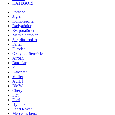
KATEGORİ
Porsche
Jaguar
Kompresörler
Radyatörler
Evaporatörler
Marş dinamolar
Şarj dinamoları
Farlar
Filtreler
Okuyucu-Sensörler
Airbag
Butonlar
Fan
Kalorifer
Valfler
AUDİ
BMW
Chery
Fiat
Ford
Hyundai
Land Rover
Mercedes benz