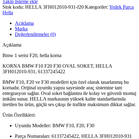
Takip listeme ekle
Stok kodu:
HELLA 3FH012010-931-f20
Kategoriler:
Yedek Parca
Hella
Açıklama
Marka
Değerlendirmeler (0)
Açıklama
Bmw 1 serisi F20, hella korna
KORNA BMW F10 F20 F30 OVAL SOKET, HELLA
3FH012010-931, 61337245422
BMW F10, F20 ve F30 modelleri için özel olarak tasarlanmış bu
kornadır. Orijinal uyumlu yapısı sayesinde araç sistemine tam
entegrasyon sağlar. Oval soket bağlantısı ile kolay ve güvenli montaj
imkânı sunar. HELLA markasının yüksek kalite standartlarında
üretilen bu ürün, güçlü ses çıkışı ile trafikte maksimum dikkat sağlar.
Ürün Özellikleri:
Uyumlu Modeller: BMW F10, F20, F30
Parça Numaraları: 61337245422, HELLA 3FH012010-931