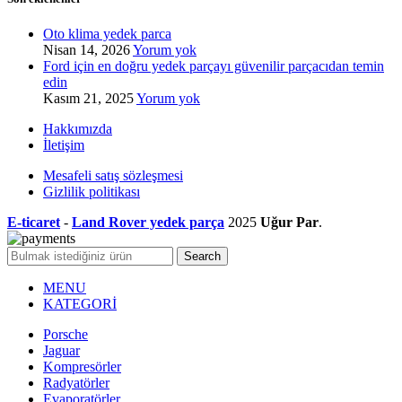
Oto klima yedek parca
Nisan 14, 2026
Yorum yok
Ford için en doğru yedek parçayı güvenilir parçacıdan temin
edin
Kasım 21, 2025
Yorum yok
Hakkımızda
İletişim
Mesafeli satış sözleşmesi
Gizlilik politikası
E-ticaret
-
Land Rover yedek parça
2025
Uğur Par
.
Search
MENU
KATEGORİ
Porsche
Jaguar
Kompresörler
Radyatörler
Evaporatörler