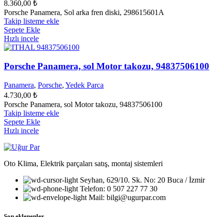
8.360,00
₺
Porsche Panamera, Sol arka fren diski, 298615601A
Takip listeme ekle
Sepete Ekle
Hızlı incele
Porsche Panamera, sol Motor takozu, 94837506100
Panamera
,
Porsche
,
Yedek Parca
4.730,00
₺
Porsche Panamera, sol Motor takozu, 94837506100
Takip listeme ekle
Sepete Ekle
Hızlı incele
Oto Klima, Elektrik parçaları satış, montaj sistemleri
Seyhan, 629/10. Sk. No: 20 Buca / İzmir
Telefon: 0 507 227 77 30
Mail: bilgi@ugurpar.com
Son eklenenler