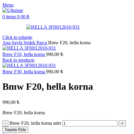
Menu
0
items
0,00
₺
Click to enlarge
Ana Sayfa
Yedek Parca
Bmw F20, hella korna
Bmw F10, hella korna
990,00
₺
Back to products
Bmw F30, hella korna
990,00
₺
Bmw F20, hella korna
990,00
₺
Bmw F20, hella korna
Bmw F20, hella korna adet
Sepete Ekle