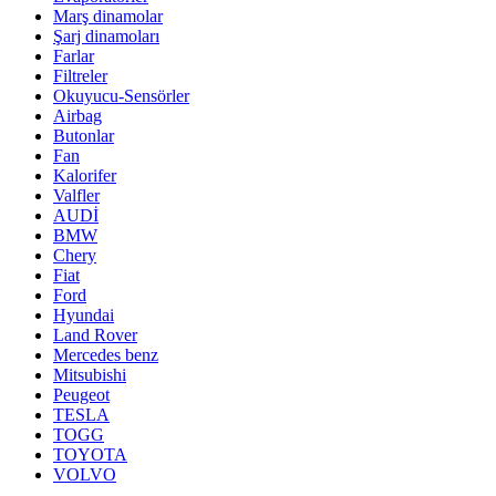
Marş dinamolar
Şarj dinamoları
Farlar
Filtreler
Okuyucu-Sensörler
Airbag
Butonlar
Fan
Kalorifer
Valfler
AUDİ
BMW
Chery
Fiat
Ford
Hyundai
Land Rover
Mercedes benz
Mitsubishi
Peugeot
TESLA
TOGG
TOYOTA
VOLVO