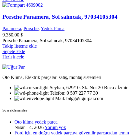
Porsche Panamera, Sol salıncak, 97034105304
Panamera
,
Porsche
,
Yedek Parca
9.350,00
₺
Porsche Panamera, Sol salıncak, 97034105304
Takip listeme ekle
Sepete Ekle
Hızlı incele
Oto Klima, Elektrik parçaları satış, montaj sistemleri
Seyhan, 629/10. Sk. No: 20 Buca / İzmir
Telefon: 0 507 227 77 30
Mail: bilgi@ugurpar.com
Son eklenenler
Oto klima yedek parca
Nisan 14, 2026
Yorum yok
Ford için en doğru yedek parçayı güvenilir parçacıdan temin