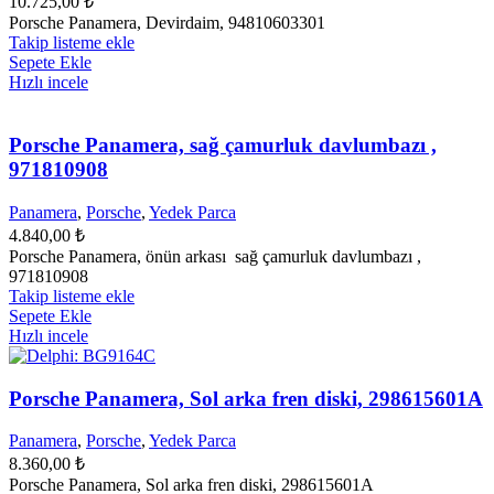
10.725,00
₺
Porsche Panamera, Devirdaim, 94810603301
Takip listeme ekle
Sepete Ekle
Hızlı incele
Porsche Panamera, sağ çamurluk davlumbazı ,
971810908
Panamera
,
Porsche
,
Yedek Parca
4.840,00
₺
Porsche Panamera, önün arkası sağ çamurluk davlumbazı ,
971810908
Takip listeme ekle
Sepete Ekle
Hızlı incele
Porsche Panamera, Sol arka fren diski, 298615601A
Panamera
,
Porsche
,
Yedek Parca
8.360,00
₺
Porsche Panamera, Sol arka fren diski, 298615601A