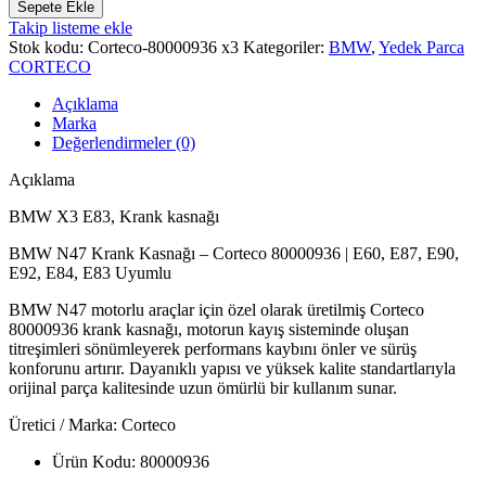
Sepete Ekle
Takip listeme ekle
Stok kodu:
Corteco-80000936 x3
Kategoriler:
BMW
,
Yedek Parca
CORTECO
Açıklama
Marka
Değerlendirmeler (0)
Açıklama
BMW X3 E83, Krank kasnağı
BMW N47 Krank Kasnağı – Corteco 80000936 | E60, E87, E90,
E92, E84, E83 Uyumlu
BMW N47 motorlu araçlar için özel olarak üretilmiş Corteco
80000936 krank kasnağı, motorun kayış sisteminde oluşan
titreşimleri sönümleyerek performans kaybını önler ve sürüş
konforunu artırır. Dayanıklı yapısı ve yüksek kalite standartlarıyla
orijinal parça kalitesinde uzun ömürlü bir kullanım sunar.
Üretici / Marka: Corteco
Ürün Kodu: 80000936