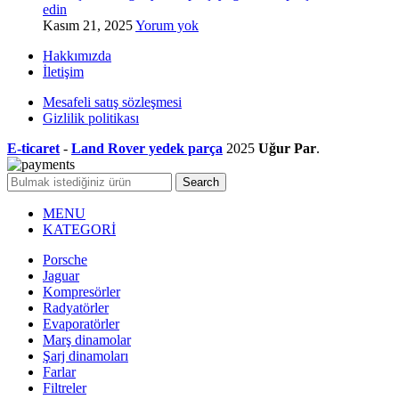
edin
Kasım 21, 2025
Yorum yok
Hakkımızda
İletişim
Mesafeli satış sözleşmesi
Gizlilik politikası
E-ticaret
-
Land Rover yedek parça
2025
Uğur Par
.
Search
MENU
KATEGORİ
Porsche
Jaguar
Kompresörler
Radyatörler
Evaporatörler
Marş dinamolar
Şarj dinamoları
Farlar
Filtreler