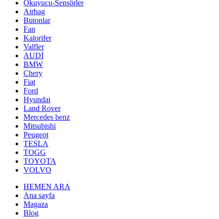
Okuyucu-Sensörler
Airbag
Butonlar
Fan
Kalorifer
Valfler
AUDİ
BMW
Chery
Fiat
Ford
Hyundai
Land Rover
Mercedes benz
Mitsubishi
Peugeot
TESLA
TOGG
TOYOTA
VOLVO
HEMEN ARA
Ana sayfa
Magaza
Blog