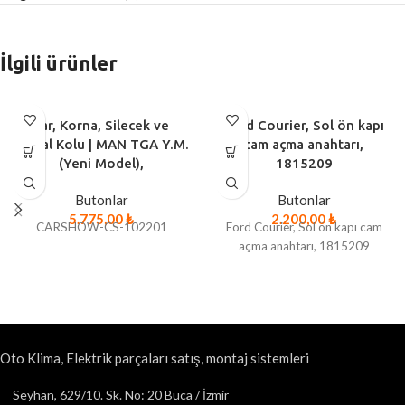
İlgili ürünler
Far, Korna, Silecek ve
Ford Courier, Sol ön kapı
Sinyal Kolu | MAN TGA Y.M.
cam açma anahtarı,
(Yeni Model),
1815209
Butonlar
Butonlar
5.775,00
₺
2.200,00
₺
CARSHOW-CS-102201
Ford Courier, Sol ön kapı cam
açma anahtarı, 1815209
Oto Klima, Elektrik parçaları satış, montaj sistemleri
Seyhan, 629/10. Sk. No: 20 Buca / İzmir