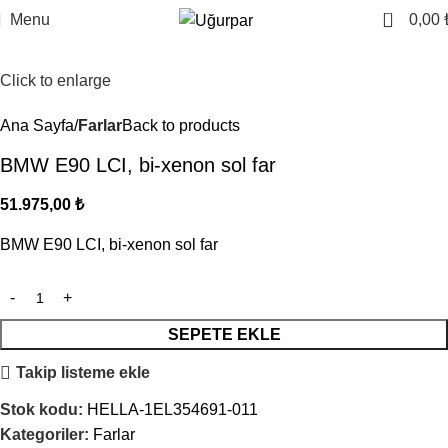
0
Menu
0,00
Click to enlarge
Ana Sayfa
Farlar
Back to products
BMW E90 LCI, bi-xenon sol far
51.975,00
₺
BMW E90 LCI, bi-xenon sol far
SEPETE EKLE
Takip listeme ekle
Stok kodu:
HELLA-1EL354691-011
Kategoriler:
Farlar