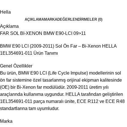
Hella
AÇIKLAMA
MARKA
DEĞERLENDIRMELER (0)
Açıklama
FAR SOL BI-XENON BMW E90-LCI 09>11
BMW E90 LCI (2009-2011) Sol Ön Far – Bi-Xenon HELLA
1EL354691-011 Ürün Tanımı
Genel Özellikler
Bu ürün, BMW E90 LCI (Life Cycle Impulse) modellerinin sol
ön far sistemine özel tasarlanmış orijinal ekipman kalitesinde
(OE) bir Bi-Xenon far modülüdür. 2009-2011 üretim yılı
araçlarında kullanıma uygundur. HELLA tarafından geliştirilen
1EL354691-011 parça numaralı ünite, ECE R112 ve ECE R48
standartlarına tam uyumludur.
Marka