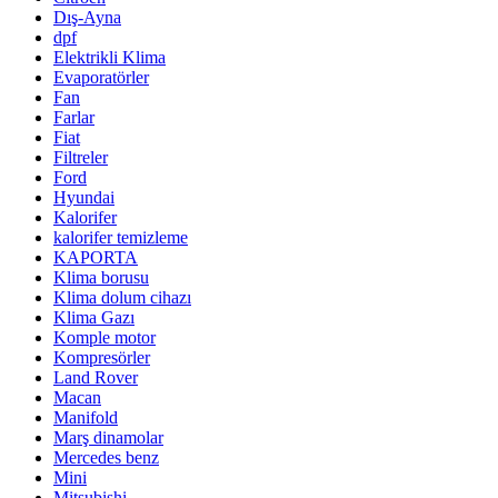
Dış-Ayna
dpf
Elektrikli Klima
Evaporatörler
Fan
Farlar
Fiat
Filtreler
Ford
Hyundai
Kalorifer
kalorifer temizleme
KAPORTA
Klima borusu
Klima dolum cihazı
Klima Gazı
Komple motor
Kompresörler
Land Rover
Macan
Manifold
Marş dinamolar
Mercedes benz
Mini
Mitsubishi