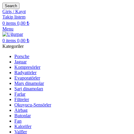
Search
Giriş / Kayıt
Takip listem
0
items
0,00
₺
Menu
0
items
0,00
₺
Kategoriler
Porsche
Jaguar
Kompresörler
Radyatörler
Evaporatörler
Marş dinamolar
Şarj dinamoları
Farlar
Filtreler
Okuyucu-Sensörler
Airbag
Butonlar
Fan
Kalorifer
Valfler