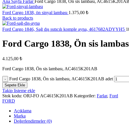
Ana Sayfa
Farlar
Ford Cargo 1838, Ön sis lambası, AC4615K201A
Ford Cargo 1838, ön sinyal lambası
1.375,00
₺
Back to products
Ford Cargo 1846, Sağ dış ısıtıcılı komple ayna, 4617682ADYYH5
1
Ford Cargo 1838, Ön sis lamb
4.125,00
₺
Ford Cargo 1838, Ön sis lambası, AC4615K201AB
Ford Cargo 1838, Ön sis lambası, AC4615K201AB adet
Sepete Ekle
Takip listeme ekle
Stok kodu:
ORJ-FO AC4615K201AB
Kategoriler:
Farlar
,
Ford
FORD
Açıklama
Marka
Değerlendirmeler (0)