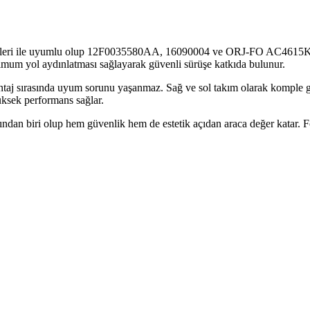
ri ile uyumlu olup 12F0035580AA, 16090004 ve ORJ-FO AC4615K201AB 
simum yol aydınlatması sağlayarak güvenli sürüşe katkıda bulunur.
aj sırasında uyum sorunu yaşanmaz. Sağ ve sol takım olarak komple gönd
üksek performans sağlar.
ndan biri olup hem güvenlik hem de estetik açıdan araca değer katar. For