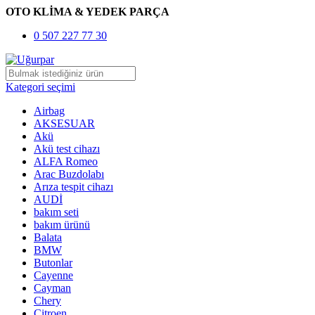
OTO KLİMA & YEDEK PARÇA
0 507 227 77 30
Kategori seçimi
Airbag
AKSESUAR
Akü
Akü test cihazı
ALFA Romeo
Arac Buzdolabı
Arıza tespit cihazı
AUDİ
bakım seti
bakım ürünü
Balata
BMW
Butonlar
Cayenne
Cayman
Chery
Citroen