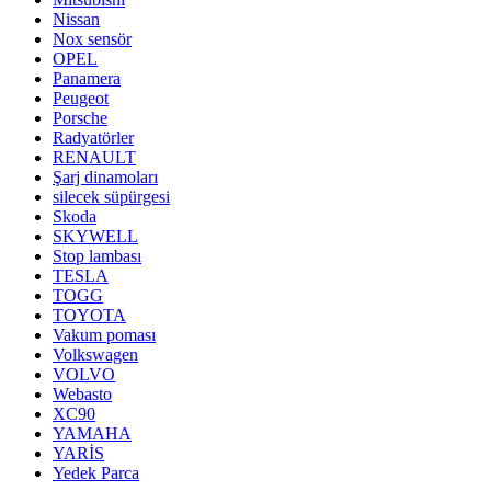
Nissan
Nox sensör
OPEL
Panamera
Peugeot
Porsche
Radyatörler
RENAULT
Şarj dinamoları
silecek süpürgesi
Skoda
SKYWELL
Stop lambası
TESLA
TOGG
TOYOTA
Vakum poması
Volkswagen
VOLVO
Webasto
XC90
YAMAHA
YARİS
Yedek Parca