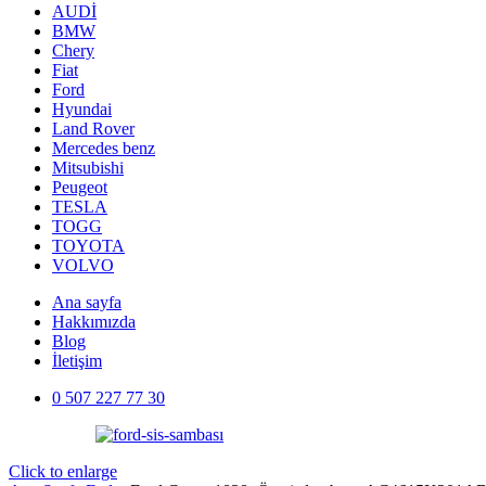
AUDİ
BMW
Chery
Fiat
Ford
Hyundai
Land Rover
Mercedes benz
Mitsubishi
Peugeot
TESLA
TOGG
TOYOTA
VOLVO
Ana sayfa
Hakkımızda
Blog
İletişim
0 507 227 77 30
Click to enlarge