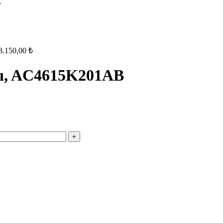
B
8.150,00
₺
ası, AC4615K201AB