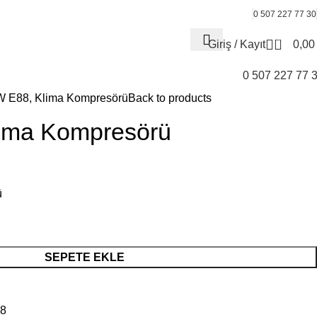
0 507 227 77 30
0
Giriş / Kayıt
0,0
0 507 227 77 
 E88, Klima Kompresörü
Back to products
ima Kompresörü
ü
SEPETE EKLE
8