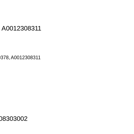
, A0012308311
0378, A0012308311
008303002