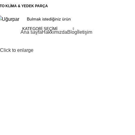
TO KLİMA & YEDEK PARÇA
KATEGORI SEÇIMI
ategoriler
Ana sayfa
Hakkımızda
Blog
İletişim
Click to enlarge