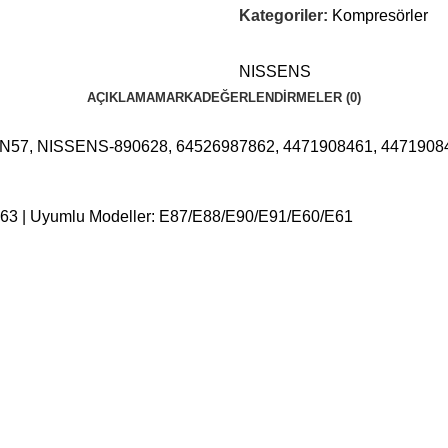
Kategoriler:
Kompresörler
NISSENS
AÇIKLAMA
MARKA
DEĞERLENDIRMELER (0)
7, NISSENS-890628, 64526987862, 4471908461, 44719084
3 | Uyumlu Modeller: E87/E88/E90/E91/E60/E61