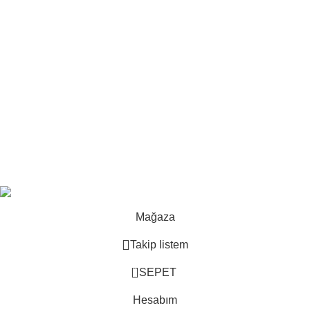
edin
Kasım 21, 2025
Yorum yok
Hakkımızda
İletişim
Mesafeli satış sözleşmesi
Gizlilik politikası
E-ticaret
-
Land Rover yedek parça
2025
Uğur Par
.
Mağaza
Takip listem
0
SEPET
Hesabım