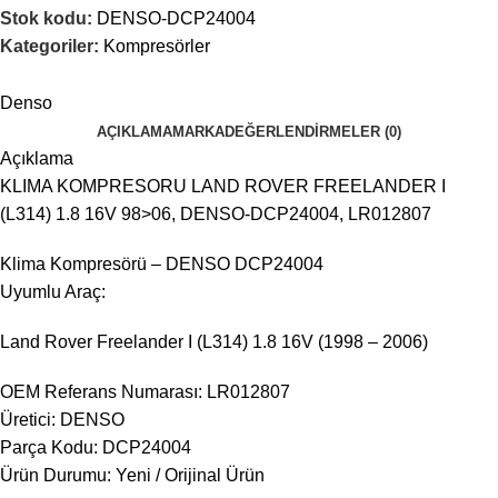
Stok kodu:
DENSO-DCP24004
Kategoriler:
Kompresörler
Denso
AÇIKLAMA
MARKA
DEĞERLENDIRMELER (0)
Açıklama
KLIMA KOMPRESORU LAND ROVER FREELANDER I
(L314) 1.8 16V 98>06, DENSO-DCP24004, LR012807
Klima Kompresörü – DENSO DCP24004
Uyumlu Araç:
Land Rover Freelander I (L314) 1.8 16V (1998 – 2006)
OEM Referans Numarası: LR012807
Üretici: DENSO
Parça Kodu: DCP24004
Ürün Durumu: Yeni / Orijinal Ürün