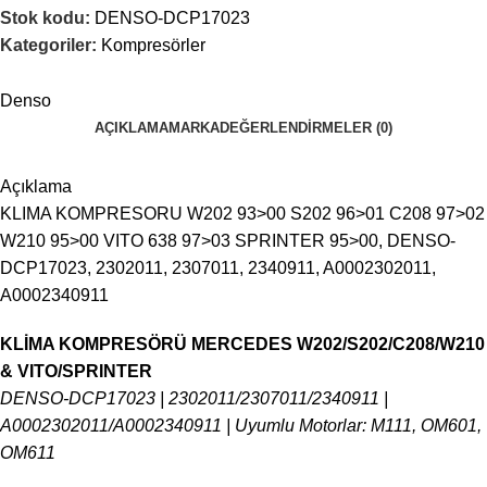
Stok kodu:
DENSO-DCP17023
Kategoriler:
Kompresörler
Denso
AÇIKLAMA
MARKA
DEĞERLENDIRMELER (0)
Açıklama
KLIMA KOMPRESORU W202 93>00 S202 96>01 C208 97>02
W210 95>00 VITO 638 97>03 SPRINTER 95>00, DENSO-
DCP17023, 2302011, 2307011, 2340911, A0002302011,
A0002340911
KLİMA KOMPRESÖRÜ MERCEDES W202/S202/C208/W210
& VITO/SPRINTER
DENSO-DCP17023 | 2302011/2307011/2340911 |
A0002302011/A0002340911 | Uyumlu Motorlar: M111, OM601,
OM611