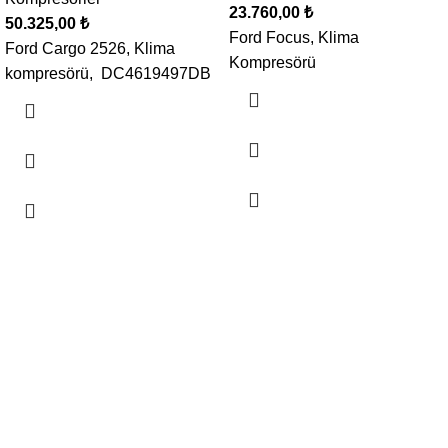
23.760,00
₺
50.325,00
₺
Ford Focus, Klima
Ford Cargo 2526, Klima
Kompresörü
kompresörü, DC4619497DB
Oto Klima, Elektrik parçaları satış, montaj sistemleri
Seyhan, 629/10. Sk. No: 20 Buca / İzmir
Telefon: 0 507 227 77 30
Mail: bilgi@ugurpar.com
Son eklenenler