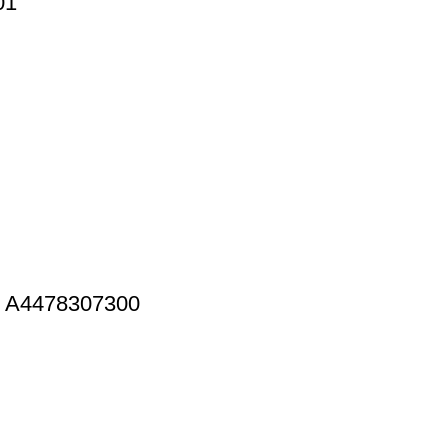
01
, A4478307300