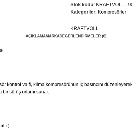
Stok kodu:
KRAFTVOLL-19
Kategoriler:
Kompresörler
KRAFTVOLL
AÇIKLAMA
MARKA
DEĞERLENDIRMELER (0)
38
r kontrol valfi, klima kompresörünün iç basıncını düzenleyerek 
u bir sürüş ortamı sunar.
lir.)