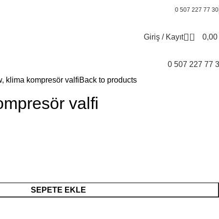
0 507 227 77 30
0
Giriş / Kayıt
0,0
0 507 227 77 
 klima kompresör valfi
Back to products
mpresör valfi
SEPETE EKLE