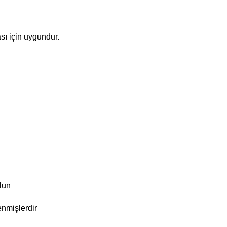
sı için uygundur.
olun
enmişlerdir