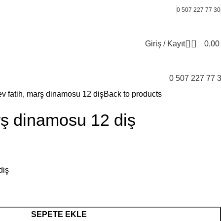
0 507 227 77 30
0
Giriş / Kayıt
0,0
0 507 227 77 
v fatih, marş dinamosu 12 diş
Back to products
rş dinamosu 12 diş
diş
SEPETE EKLE