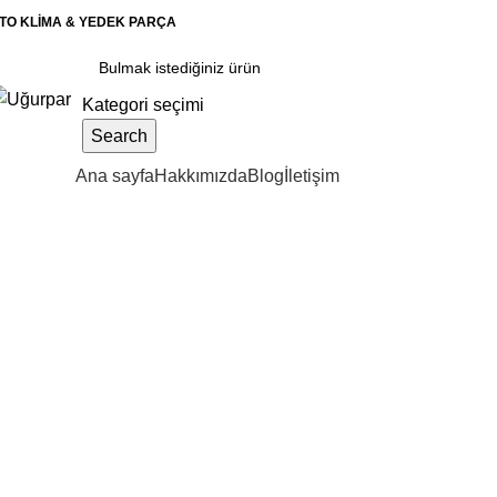
TO KLİMA & YEDEK PARÇA
Kategori seçimi
Search
ategoriler
Ana sayfa
Hakkımızda
Blog
İletişim