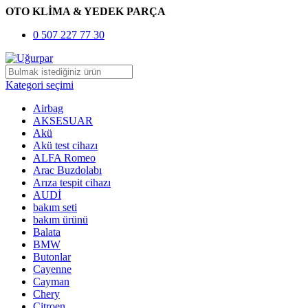
OTO KLİMA & YEDEK PARÇA
0 507 227 77 30
Kategori seçimi
Airbag
AKSESUAR
Akü
Akü test cihazı
ALFA Romeo
Arac Buzdolabı
Arıza tespit cihazı
AUDİ
bakım seti
bakım ürünü
Balata
BMW
Butonlar
Cayenne
Cayman
Chery
Citroen