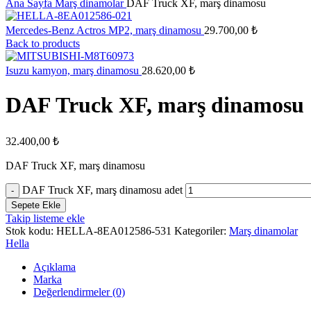
Ana Sayfa
Marş dinamolar
DAF Truck XF, marş dinamosu
Mercedes-Benz Actros MP2, marş dinamosu
29.700,00
₺
Back to products
Isuzu kamyon, marş dinamosu
28.620,00
₺
DAF Truck XF, marş dinamosu
32.400,00
₺
DAF Truck XF, marş dinamosu
DAF Truck XF, marş dinamosu adet
Sepete Ekle
Takip listeme ekle
Stok kodu:
HELLA-8EA012586-531
Kategoriler:
Marş dinamolar
Hella
Açıklama
Marka
Değerlendirmeler (0)