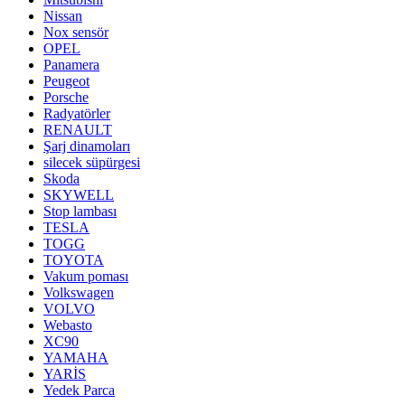
Nissan
Nox sensör
OPEL
Panamera
Peugeot
Porsche
Radyatörler
RENAULT
Şarj dinamoları
silecek süpürgesi
Skoda
SKYWELL
Stop lambası
TESLA
TOGG
TOYOTA
Vakum poması
Volkswagen
VOLVO
Webasto
XC90
YAMAHA
YARİS
Yedek Parca