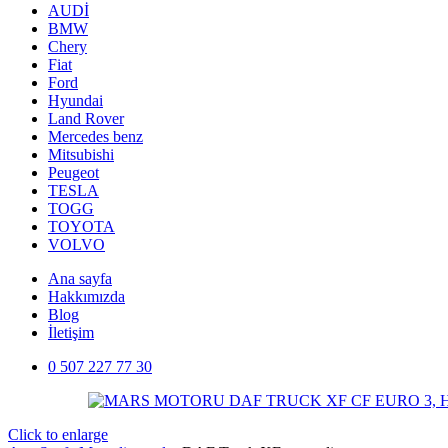
AUDİ
BMW
Chery
Fiat
Ford
Hyundai
Land Rover
Mercedes benz
Mitsubishi
Peugeot
TESLA
TOGG
TOYOTA
VOLVO
Ana sayfa
Hakkımızda
Blog
İletişim
0 507 227 77 30
Click to enlarge