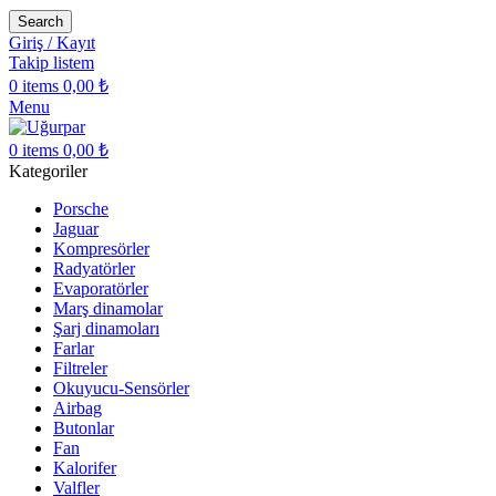
Search
Giriş / Kayıt
Takip listem
0
items
0,00
₺
Menu
0
items
0,00
₺
Kategoriler
Porsche
Jaguar
Kompresörler
Radyatörler
Evaporatörler
Marş dinamolar
Şarj dinamoları
Farlar
Filtreler
Okuyucu-Sensörler
Airbag
Butonlar
Fan
Kalorifer
Valfler