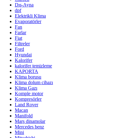
Dış-Ayna
dpf
Elektrikli Klima
Evaporatörler
Fan
Farlar
Fiat
Filtreler
Ford
Hyundai
Kalorifer
kalorifer temizleme
KAPORTA
Klima borusu
Klima dolum cihazı
Klima Gazı
Komple motor
Kompresörler
Land Rover
Macan
Manifold
Marş dinamolar
Mercedes benz
Mini
Mitsubishi