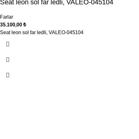
Seat leon sol far ledli, VALEO-045104
Farlar
35.100,00
₺
Seat leon sol far ledli, VALEO-045104
Oto Klima, Elektrik parçaları satış, montaj sistemleri
Seyhan, 629/10. Sk. No: 20 Buca / İzmir
Telefon: 0 507 227 77 30
Mail: bilgi@ugurpar.com
Son eklenenler