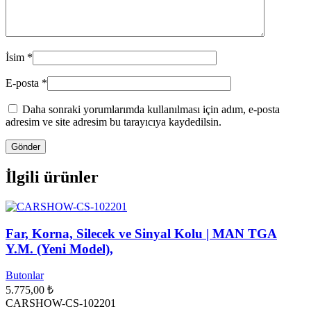
İsim
*
E-posta
*
Daha sonraki yorumlarımda kullanılması için adım, e-posta
adresim ve site adresim bu tarayıcıya kaydedilsin.
İlgili ürünler
Far, Korna, Silecek ve Sinyal Kolu | MAN TGA
Y.M. (Yeni Model),
Butonlar
5.775,00
₺
CARSHOW-CS-102201