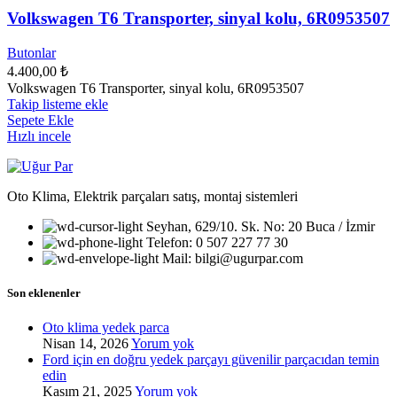
Volkswagen T6 Transporter, sinyal kolu, 6R0953507
Butonlar
4.400,00
₺
Volkswagen T6 Transporter, sinyal kolu, 6R0953507
Takip listeme ekle
Sepete Ekle
Hızlı incele
Oto Klima, Elektrik parçaları satış, montaj sistemleri
Seyhan, 629/10. Sk. No: 20 Buca / İzmir
Telefon: 0 507 227 77 30
Mail: bilgi@ugurpar.com
Son eklenenler
Oto klima yedek parca
Nisan 14, 2026
Yorum yok
Ford için en doğru yedek parçayı güvenilir parçacıdan temin
edin
Kasım 21, 2025
Yorum yok