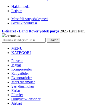
Hakkımızda
İletişim
Mesafeli satış sözleşmesi
Gizlilik politikası
E-ticaret
-
Land Rover yedek parça
2025
Uğur Par
.
Search
MENU
KATEGORİ
Porsche
Jaguar
Kompresörler
Radyatörler
Evaporatörler
Marş dinamolar
Şarj dinamoları
Farlar
Filtreler
Okuyucu-Sensörler
Airbag