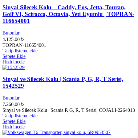
Sinyal Silecek Kolu – Caddy, Eos, Jetta, Touran,
Golf VI, Scirocco, Octavia, Yeti Uyumlu | TOPRAN-
116654001
Butonlar
4.125,00
₺
TOPRAN-116654001
Takip listeme ekle
Sepete Ekle
Hızlı incele
Sinyal ve Silecek Kolu | Scania P, G, R, T Serisi,
1542529
Butonlar
7.260,00
₺
Sinyal ve Silecek Kolu | Scania P, G, R, T Serisi, COJALI-2264013
Takip listeme ekle
Sepete Ekle
Hızlı incele