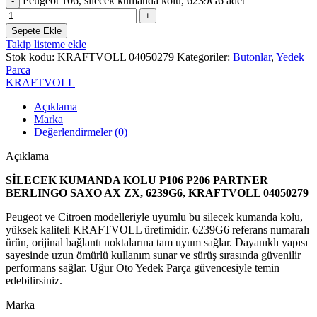
Peugeot 106, silecek kumanda kolu, 6239G6 adet
Sepete Ekle
Takip listeme ekle
Stok kodu:
KRAFTVOLL 04050279
Kategoriler:
Butonlar
,
Yedek
Parca
KRAFTVOLL
Açıklama
Marka
Değerlendirmeler (0)
Açıklama
SİLECEK KUMANDA KOLU P106 P206 PARTNER
BERLINGO SAXO AX ZX, 6239G6, KRAFTVOLL 04050279
Peugeot ve Citroen modelleriyle uyumlu bu silecek kumanda kolu,
yüksek kaliteli KRAFTVOLL üretimidir. 6239G6 referans numaralı
ürün, orijinal bağlantı noktalarına tam uyum sağlar. Dayanıklı yapısı
sayesinde uzun ömürlü kullanım sunar ve sürüş sırasında güvenilir
performans sağlar. Uğur Oto Yedek Parça güvencesiyle temin
edebilirsiniz.
Marka