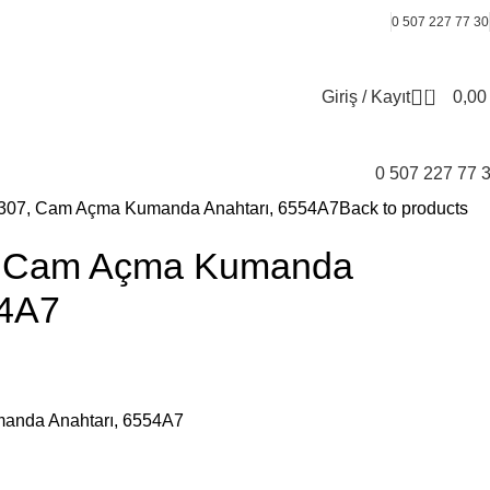
0 507 227 77 30
0
Giriş / Kayıt
0,0
0 507 227 77 
307, Cam Açma Kumanda Anahtarı, 6554A7
Back to products
, Cam Açma Kumanda
54A7
anda Anahtarı, 6554A7