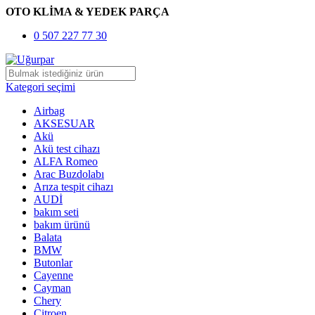
OTO KLİMA & YEDEK PARÇA
0 507 227 77 30
Kategori seçimi
Airbag
AKSESUAR
Akü
Akü test cihazı
ALFA Romeo
Arac Buzdolabı
Arıza tespit cihazı
AUDİ
bakım seti
bakım ürünü
Balata
BMW
Butonlar
Cayenne
Cayman
Chery
Citroen