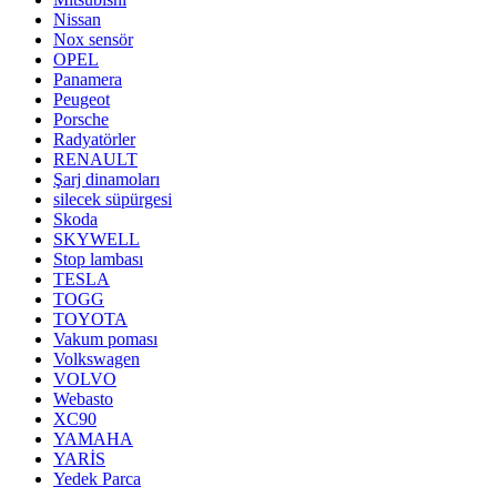
Nissan
Nox sensör
OPEL
Panamera
Peugeot
Porsche
Radyatörler
RENAULT
Şarj dinamoları
silecek süpürgesi
Skoda
SKYWELL
Stop lambası
TESLA
TOGG
TOYOTA
Vakum poması
Volkswagen
VOLVO
Webasto
XC90
YAMAHA
YARİS
Yedek Parca