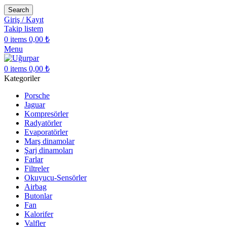
Search
Giriş / Kayıt
Takip listem
0
items
0,00
₺
Menu
0
items
0,00
₺
Kategoriler
Porsche
Jaguar
Kompresörler
Radyatörler
Evaporatörler
Marş dinamolar
Şarj dinamoları
Farlar
Filtreler
Okuyucu-Sensörler
Airbag
Butonlar
Fan
Kalorifer
Valfler