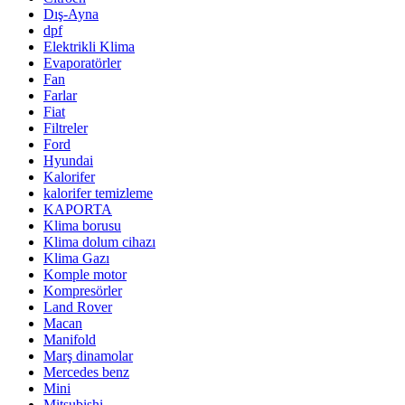
Dış-Ayna
dpf
Elektrikli Klima
Evaporatörler
Fan
Farlar
Fiat
Filtreler
Ford
Hyundai
Kalorifer
kalorifer temizleme
KAPORTA
Klima borusu
Klima dolum cihazı
Klima Gazı
Komple motor
Kompresörler
Land Rover
Macan
Manifold
Marş dinamolar
Mercedes benz
Mini
Mitsubishi