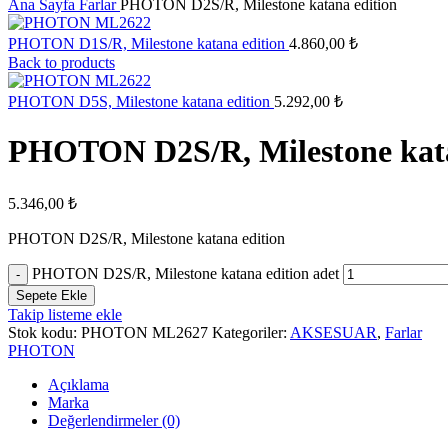
Ana Sayfa
Farlar
PHOTON D2S/R, Milestone katana edition
PHOTON D1S/R, Milestone katana edition
4.860,00
₺
Back to products
PHOTON D5S, Milestone katana edition
5.292,00
₺
PHOTON D2S/R, Milestone kata
5.346,00
₺
PHOTON D2S/R, Milestone katana edition
PHOTON D2S/R, Milestone katana edition adet
Sepete Ekle
Takip listeme ekle
Stok kodu:
PHOTON ML2627
Kategoriler:
AKSESUAR
,
Farlar
PHOTON
Açıklama
Marka
Değerlendirmeler (0)