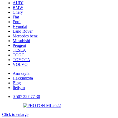
AUDİ
BMW
Chery
Fiat
Ford
Hyundai
Land Rover
Mercedes benz
Mitsubishi
Peugeot
TESLA
TOGG
TOYOTA
VOLVO
Ana sayfa
Hakkımızda
Blog
İletişim
0 507 227 77 30
Click to enlarge