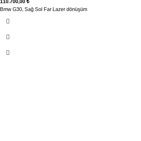
110.700,00
₺
Bmw G30, Sağ Sol Far Lazer dönüşüm
Oto Klima, Elektrik parçaları satış, montaj sistemleri
Seyhan, 629/10. Sk. No: 20 Buca / İzmir
Telefon: 0 507 227 77 30
Mail: bilgi@ugurpar.com
Son eklenenler
Oto klima yedek parca
Nisan 14, 2026
Yorum yok