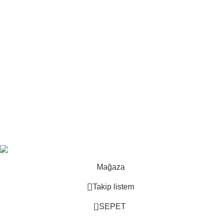
Ford için en doğru yedek parçayı güvenilir parçacıdan temin
edin
Kasım 21, 2025
Yorum yok
Hakkımızda
İletişim
Mesafeli satış sözleşmesi
Gizlilik politikası
E-ticaret
-
Land Rover yedek parça
2025
Uğur Par
.
Mağaza
Takip listem
0
SEPET