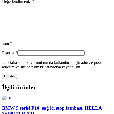
Değerlendirmeniz
*
İsim
*
E-posta
*
Daha sonraki yorumlarımda kullanılması için adım, e-posta
adresim ve site adresim bu tarayıcıya kaydedilsin.
İlgili ürünler
BMW 5 serisi F10, sağ lci stop lambası, HELLA
2SD011144-321