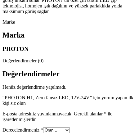
görüş imkânı sunar. PHOTON’un özel çift taraflı LED çip
teknolojisi, homojen ışık dağılımı ve yüksek parlaklıkla yolda
maksimum görüş sağlar.
Marka
Marka
PHOTON
Değerlendirmeler (0)
Değerlendirmeler
Henüz değerlendirme yapılmadı.
“PHOTON H1, Zero fansız LED, 12V-24V” için yorum yapan ilk
kişi siz olun
E-posta adresiniz yayınlanmayacak.
Gerekli alanlar
*
ile
işaretlenmişlerdir
Derecelendirmeniz
*