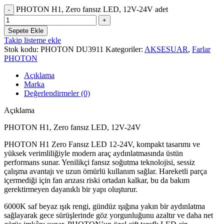
PHOTON H1, Zero fansız LED, 12V-24V adet
Sepete Ekle
Takip listeme ekle
Stok kodu:
PHOTON DU3911
Kategoriler:
AKSESUAR
,
Farlar
PHOTON
Açıklama
Marka
Değerlendirmeler (0)
Açıklama
PHOTON H1, Zero fansız LED, 12V-24V
PHOTON H1 Zero Fansız LED 12-24V, kompakt tasarımı ve
yüksek verimliliğiyle modern araç aydınlatmasında üstün
performans sunar. Yenilikçi fansız soğutma teknolojisi, sessiz
çalışma avantajı ve uzun ömürlü kullanım sağlar. Hareketli parça
içermediği için fan arızası riski ortadan kalkar, bu da bakım
gerektirmeyen dayanıklı bir yapı oluşturur.
6000K saf beyaz ışık rengi, gündüz ışığına yakın bir aydınlatma
sağlayarak gece sürüşlerinde göz yorgunluğunu azaltır ve daha net