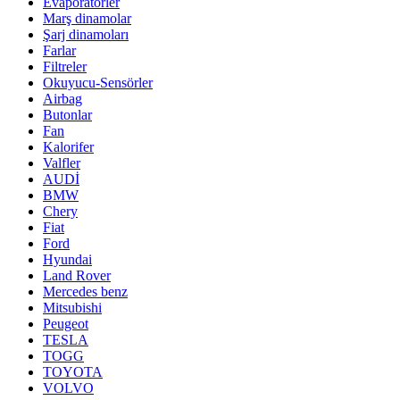
Evaporatörler
Marş dinamolar
Şarj dinamoları
Farlar
Filtreler
Okuyucu-Sensörler
Airbag
Butonlar
Fan
Kalorifer
Valfler
AUDİ
BMW
Chery
Fiat
Ford
Hyundai
Land Rover
Mercedes benz
Mitsubishi
Peugeot
TESLA
TOGG
TOYOTA
VOLVO