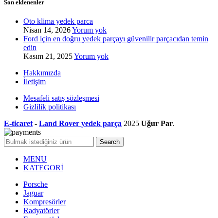
Son eklenenler
Oto klima yedek parca
Nisan 14, 2026
Yorum yok
Ford için en doğru yedek parçayı güvenilir parçacıdan temin
edin
Kasım 21, 2025
Yorum yok
Hakkımızda
İletişim
Mesafeli satış sözleşmesi
Gizlilik politikası
E-ticaret
-
Land Rover yedek parça
2025
Uğur Par
.
Search
MENU
KATEGORİ
Porsche
Jaguar
Kompresörler
Radyatörler