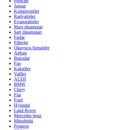
Porsche
Jaguar
Kompresörler
Radyatörler
Evaporatörler
Marş dinamolar
Şarj dinamoları
Farlar
Filtreler
Okuyucu-Sensörler
Airbag
Butonlar
Fan
Kalorifer
Valfler
AUDİ
BMW
Chery
Fiat
Ford
Hyundai
Land Rover
Mercedes benz
Mitsubishi
Peugeot