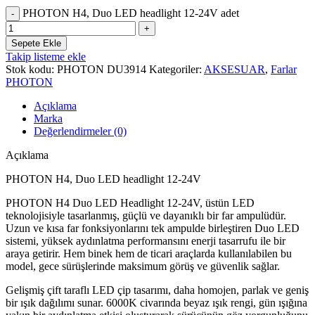
PHOTON H4, Duo LED headlight 12-24V adet
Sepete Ekle
Takip listeme ekle
Stok kodu:
PHOTON DU3914
Kategoriler:
AKSESUAR
,
Farlar
PHOTON
Açıklama
Marka
Değerlendirmeler (0)
Açıklama
PHOTON H4, Duo LED headlight 12-24V
PHOTON H4 Duo LED Headlight 12-24V, üstün LED
teknolojisiyle tasarlanmış, güçlü ve dayanıklı bir far ampulüdür.
Uzun ve kısa far fonksiyonlarını tek ampulde birleştiren Duo LED
sistemi, yüksek aydınlatma performansını enerji tasarrufu ile bir
araya getirir. Hem binek hem de ticari araçlarda kullanılabilen bu
model, gece sürüşlerinde maksimum görüş ve güvenlik sağlar.
Gelişmiş çift taraflı LED çip tasarımı, daha homojen, parlak ve geniş
bir ışık dağılımı sunar. 6000K civarında beyaz ışık rengi, gün ışığına