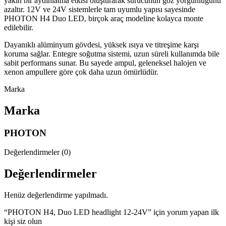
yakın bir aydınlatma etkisi oluşturarak sürücünün göz yorgunluğunu
azaltır. 12V ve 24V sistemlerle tam uyumlu yapısı sayesinde
PHOTON H4 Duo LED, birçok araç modeline kolayca monte
edilebilir.
Dayanıklı alüminyum gövdesi, yüksek ısıya ve titreşime karşı
koruma sağlar. Entegre soğutma sistemi, uzun süreli kullanımda bile
sabit performans sunar. Bu sayede ampul, geleneksel halojen ve
xenon ampullere göre çok daha uzun ömürlüdür.
Marka
Marka
PHOTON
Değerlendirmeler (0)
Değerlendirmeler
Henüz değerlendirme yapılmadı.
“PHOTON H4, Duo LED headlight 12-24V” için yorum yapan ilk
kişi siz olun