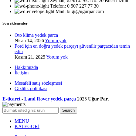
Seyhan, 629/10. Sk. No: 20 Buca / İzmir
Telefon: 0 507 227 77 30
Mail: bilgi@ugurpar.com
Son eklenenler
Oto klima yedek parca
Nisan 14, 2026
Yorum yok
Ford için en doğru yedek parçayı güvenilir parçacıdan temin
edin
Kasım 21, 2025
Yorum yok
Hakkımızda
İletişim
Mesafeli satış sözleşmesi
Gizlilik politikası
E-ticaret
-
Land Rover yedek parça
2025
Uğur Par
.
Search
MENU
KATEGORİ