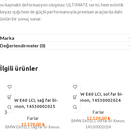
ısı kaynaklı deformasyon oluşmaz. ULTIMATE serisi, hem estetik
beyaz ışığı hem de güçlü performansıyla premium araçlarda dahi
üstün bir sonuç sunar.
Marka
Değerlendirmeler (0)
İlgili ürünler
BMW E60 LCI, sol far bi-
BMW E60 LCI, sağ far bi-
Xenon, 14530002024
Xenon, 14530002025
Farlar
Farlar
12.528,00
₺
BMW E60 LCI, sol far bi-Xenon,
12.528,00
₺
BMW E60 LCI, sağ far bi-Xenon,
14530002024