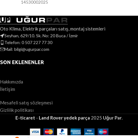
14530002025
Oto Klima, Elektrik parçaları satış, montaj sistemleri
Seyhan, 629/10. Sk. No: 20 Buca / İzmir
Telefon: 0 507 227 77 30
Mail: bilgi@ugurpar.com
SON EKLENENLER
Hakkımızda
İletişim
Mesafeli satış sözleşmesi
Gizlilik politikası
E-ticaret
-
Land Rover yedek parça
2025
Uğur Par
.