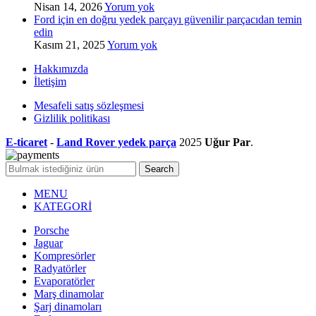
Nisan 14, 2026
Yorum yok
Ford için en doğru yedek parçayı güvenilir parçacıdan temin
edin
Kasım 21, 2025
Yorum yok
Hakkımızda
İletişim
Mesafeli satış sözleşmesi
Gizlilik politikası
E-ticaret
-
Land Rover yedek parça
2025
Uğur Par
.
Search
MENU
KATEGORİ
Porsche
Jaguar
Kompresörler
Radyatörler
Evaporatörler
Marş dinamolar
Şarj dinamoları