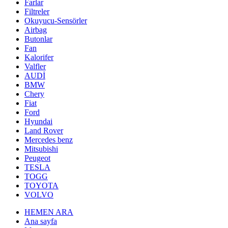
Farlar
Filtreler
Okuyucu-Sensörler
Airbag
Butonlar
Fan
Kalorifer
Valfler
AUDİ
BMW
Chery
Fiat
Ford
Hyundai
Land Rover
Mercedes benz
Mitsubishi
Peugeot
TESLA
TOGG
TOYOTA
VOLVO
HEMEN ARA
Ana sayfa