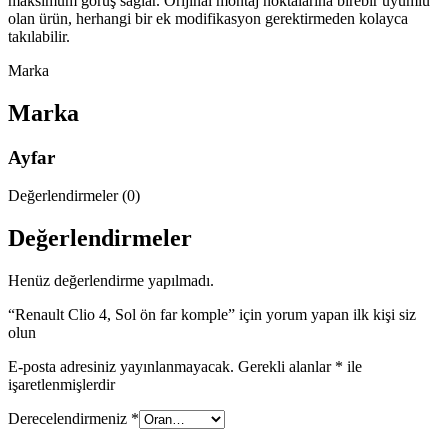
maksimum görüş sağlar. Orijinal montaj noktalarına birebir uyumlu
olan ürün, herhangi bir ek modifikasyon gerektirmeden kolayca
takılabilir.
Marka
Marka
Ayfar
Değerlendirmeler (0)
Değerlendirmeler
Henüz değerlendirme yapılmadı.
“Renault Clio 4, Sol ön far komple” için yorum yapan ilk kişi siz
olun
E-posta adresiniz yayınlanmayacak.
Gerekli alanlar
*
ile
işaretlenmişlerdir
Derecelendirmeniz
*