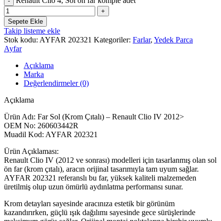
Renault Clio 4, Sol ön far komple adet
Sepete Ekle
Takip listeme ekle
Stok kodu:
AYFAR 202321
Kategoriler:
Farlar
,
Yedek Parca
Ayfar
Açıklama
Marka
Değerlendirmeler (0)
Açıklama
Ürün Adı: Far Sol (Krom Çıtalı) – Renault Clio IV 2012>
OEM No: 260603442R
Muadil Kod: AYFAR 202321
Ürün Açıklaması:
Renault Clio IV (2012 ve sonrası) modelleri için tasarlanmış olan sol
ön far (krom çıtalı), aracın orijinal tasarımıyla tam uyum sağlar.
AYFAR 202321 referanslı bu far, yüksek kaliteli malzemeden
üretilmiş olup uzun ömürlü aydınlatma performansı sunar.
Krom detayları sayesinde aracınıza estetik bir görünüm
kazandırırken, güçlü ışık dağılımı sayesinde gece sürüşlerinde