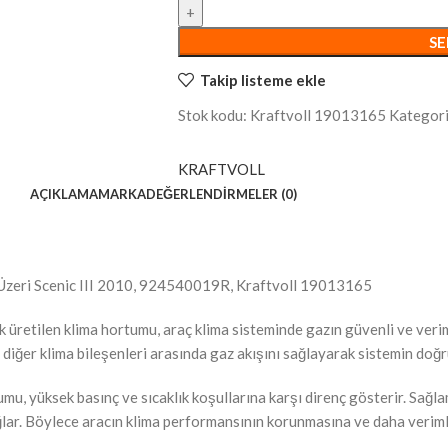
SE
Takip listeme ekle
Stok kodu:
Kraftvoll 19013165
Kategori
KRAFTVOLL
AÇIKLAMA
MARKA
DEĞERLENDIRMELER (0)
Üzeri Scenic III 2010, 924540019R, Kraftvoll 19013165
ak üretilen klima hortumu, araç klima sisteminde gazın güvenli ve ver
 diğer klima bileşenleri arasında gaz akışını sağlayarak sistemin doğr
mu, yüksek basınç ve sıcaklık koşullarına karşı direnç gösterir. Sağl
lar. Böylece aracın klima performansının korunmasına ve daha verimli