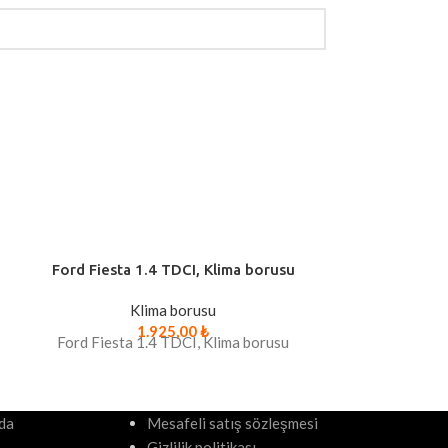
Ford Fiesta 1.4 TDCI, Klima borusu
Peugeot 307, 
Klima borusu
K
1.925,00
₺
Ford Fiesta 1.4 TDCI, Klima borusu
Peugeot 307,
da
Mesafeli satış sözleşmesi
Gizlilik politikası