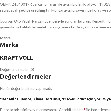
OEM 924540019R parça numarası ile uyumlu olan Kraftvoll 19013165 
sağlayacak şekilde üretilmiştir. Montaj uyumu sayesinde kolay ve so
Uğurpar Oto Yedek Parça güvencesiyle sunulan bu ürün, Renault Flue
güvenilir ve kaliteli bir yedek parça çözümüdür. Araç klima sistemini
Marka
Marka
KRAFTVOLL
Değerlendirmeler (0)
Değerlendirmeler
Henüz değerlendirme yapılmadı.
“Renault Fluence, Klima Hortumu, 924540019R” için yorum yapa
*
E-posta adresiniz yayınlanmayacak.
Gerekli alanlar
ile işaretlenmiş