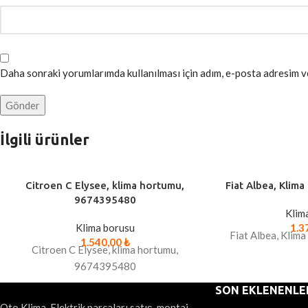
Daha sonraki yorumlarımda kullanılması için adım, e-posta adresim ve
İlgili ürünler
Citroen C Elysee, klima hortumu,
Fiat Albea, Klim
9674395480
Klim
Klima borusu
1.3
Fiat Albea, Klim
1.540,00
₺
Citroen C Elysee, klima hortumu,
9674395480
SON EKLENENLE
Oto Klima, Elektrik parçaları satış, montaj