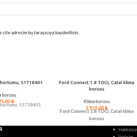
 site adresim bu tarayıcıya kaydedilsin.
a hortumu, 51718401
Ford Connect 1.8 TDCI, Catal klima
borusu
a borusu
75,00
₺
Klima borusu
a hortumu, 51718401
1.925,00
₺
Ford Connect 1.8 TDCI, Catal klima
borusu
R
Hakkımız
İletişim