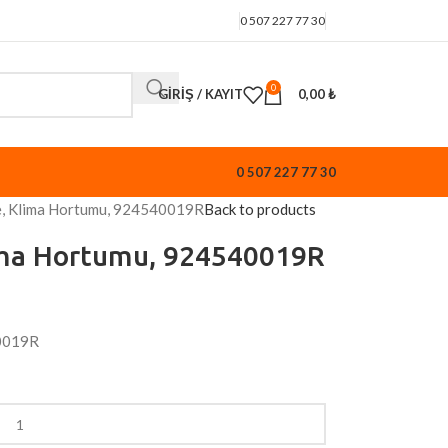
0 507 227 77 30
0
GIRIŞ / KAYIT
0,00
₺
0 507 227 77 30
e, Klima Hortumu, 924540019R
Back to products
ima Hortumu, 924540019R
40019R