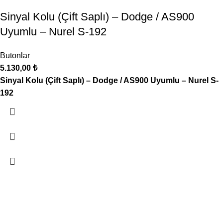
Sinyal Kolu (Çift Saplı) – Dodge / AS900
Uyumlu – Nurel S-192
Butonlar
5.130,00
₺
Sinyal Kolu (Çift Saplı) – Dodge / AS900 Uyumlu – Nurel S-
192
Oto Klima, Elektrik parçaları satış, montaj sistemleri
Seyhan, 629/10. Sk. No: 20 Buca / İzmir
Telefon: 0 507 227 77 30