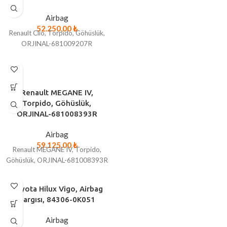
Airbag
52.250,00
₺
Renault Clio, Torpido, Göhüslük,
ORJINAL-681009207R
Renault MEGANE IV,
Torpido, Göhüslük,
ORJINAL-681008393R
Airbag
59.125,00
₺
Renault MEGANE IV, Torpido,
Göhüslük, ORJINAL-681008393R
Toyota Hilux Vigo, Airbag
Sargısı, 84306-0K051
Airbag