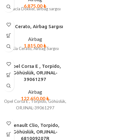
6.875,00
₺
Dacia Dokker, airbag sargısı
Kia Cerato, Airbag Sargısı
Airbag
1.815,00
₺
Kia Cerato, Airbag Sargısı
Opel Corsa E , Torpido,
Göhüslük, ORJINAL-
39061297
Airbag
122.650,00
₺
Opel Corsa E , Torpido, Göhüslük,
ORJINAL-39061297
Renault Clio, Torpido,
Göhüslük, ORJINAL-
681009207R