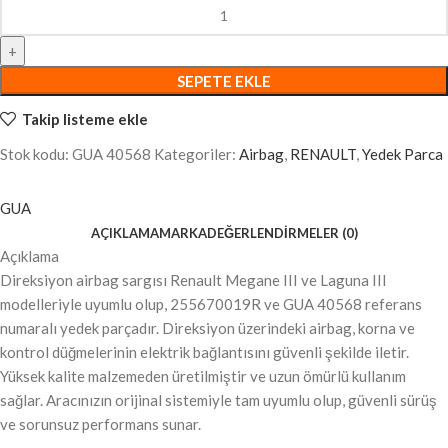
SEPETE EKLE
Takip listeme ekle
Stok kodu:
GUA 40568
Kategoriler:
Airbag
,
RENAULT
,
Yedek Parca
GUA
AÇIKLAMA
MARKA
DEĞERLENDIRMELER (0)
Açıklama
Direksiyon airbag sargısı Renault Megane III ve Laguna III
modelleriyle uyumlu olup, 255670019R ve GUA 40568 referans
numaralı yedek parçadır. Direksiyon üzerindeki airbag, korna ve
kontrol düğmelerinin elektrik bağlantısını güvenli şekilde iletir.
Yüksek kalite malzemeden üretilmiştir ve uzun ömürlü kullanım
sağlar. Aracınızın orijinal sistemiyle tam uyumlu olup, güvenli sürüş
ve sorunsuz performans sunar.