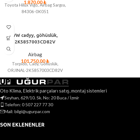
1.870,00
₺
Toyota Hilux Vigo, Airbag Sargısı,
84306-0K051
VW cadyy, göhüslük,
2K5857003CD82V
Airbag
101.750,00
₺
Torpido, Cady, Göhüslük,
ORJINAL-2K5857003CD82V
Oto Klima, Elektrik parçaları satış, montaj sistemleri
Seyhan, 629/10. Sk. No: 20 Buca / İzmir
Telefon: 0 507 227 77 30
Mail: bilgi@ugurpar.com
SON EKLENENLER