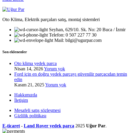
Oto Klima, Elektrik parçaları satış, montaj sistemleri
Seyhan, 629/10. Sk. No: 20 Buca / İzmir
Telefon: 0 507 227 77 30
Mail: bilgi@ugurpar.com
Son eklenenler
Oto klima yedek parca
Nisan 14, 2026
Yorum yok
Ford için en doğru yedek parçayı güvenilir parçacıdan temin
edin
Kasım 21, 2025
Yorum yok
Hakkımızda
İletişim
Mesafeli satış sözleşmesi
Gizlilik politikası
E-ticaret
-
Land Rover yedek parça
2025
Uğur Par
.