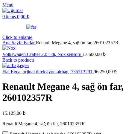
Menu
0
items
0,00
₺
Click to enlarge
Ana Sayfa
Farlar
Renault Megane 4, sağ ön far, 260102357R
Volkswagen Crafter 2.0 Tdi, Nox sensoru
17.600,00
₺
Back to products
Fiat Egea, orjinal direksiyon airbag, 735713291
96.250,00
₺
Renault Megane 4, sağ ön far,
260102357R
15.125,00
₺
Renault Megane 4, sağ ön far, 260102357R