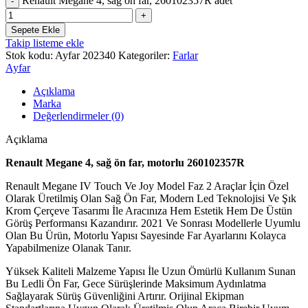
Renault Megane 4, sağ ön far, 260102357R adet
Sepete Ekle
Takip listeme ekle
Stok kodu:
Ayfar 202340
Kategoriler:
Farlar
Ayfar
Açıklama
Marka
Değerlendirmeler (0)
Açıklama
Renault Megane 4, sağ ön far, motorlu 260102357R
Renault Megane IV Touch Ve Joy Model Faz 2 Araçlar İçin Özel
Olarak Üretilmiş Olan Sağ Ön Far, Modern Led Teknolojisi Ve Şık
Krom Çerçeve Tasarımı İle Aracınıza Hem Estetik Hem De Üstün
Görüş Performansı Kazandırır. 2021 Ve Sonrası Modellerle Uyumlu
Olan Bu Ürün, Motorlu Yapısı Sayesinde Far Ayarlarını Kolayca
Yapabilmenize Olanak Tanır.
Yüksek Kaliteli Malzeme Yapısı İle Uzun Ömürlü Kullanım Sunan
Bu Ledli Ön Far, Gece Sürüşlerinde Maksimum Aydınlatma
Sağlayarak Sürüş Güvenliğini Artırır. Orijinal Ekipman