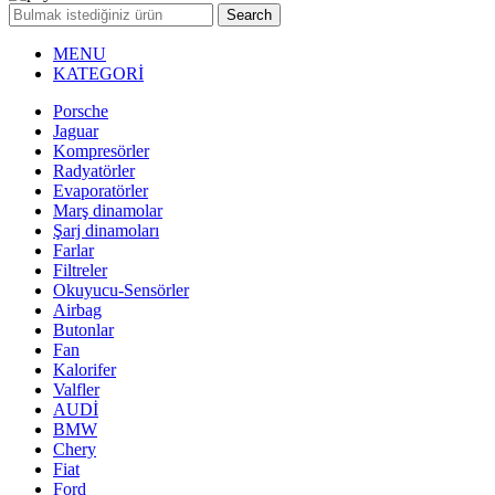
Search
MENU
KATEGORİ
Porsche
Jaguar
Kompresörler
Radyatörler
Evaporatörler
Marş dinamolar
Şarj dinamoları
Farlar
Filtreler
Okuyucu-Sensörler
Airbag
Butonlar
Fan
Kalorifer
Valfler
AUDİ
BMW
Chery
Fiat
Ford