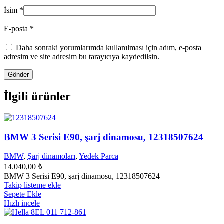
İsim
*
E-posta
*
Daha sonraki yorumlarımda kullanılması için adım, e-posta
adresim ve site adresim bu tarayıcıya kaydedilsin.
İlgili ürünler
BMW 3 Serisi E90, şarj dinamosu, 12318507624
BMW
,
Şarj dinamoları
,
Yedek Parca
14.040,00
₺
BMW 3 Serisi E90, şarj dinamosu, 12318507624
Takip listeme ekle
Sepete Ekle
Hızlı incele