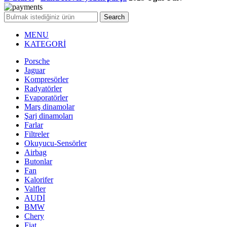
Search
MENU
KATEGORİ
Porsche
Jaguar
Kompresörler
Radyatörler
Evaporatörler
Marş dinamolar
Şarj dinamoları
Farlar
Filtreler
Okuyucu-Sensörler
Airbag
Butonlar
Fan
Kalorifer
Valfler
AUDİ
BMW
Chery
Fiat