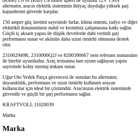
(K4M) 1.6 ve (K4J) 1.4 motor tipleri ile uyumlu 12V 150A
alternator, aracın elektrik sisteminin ihtiyaç duyduğu yüksek şarj
kapasitesini güvenle karşılar.
150 amper güç üretimi sayesinde farlar, klima sistemi, radyo ve diğer
elektrikli donanımların stabil ve kesintisiz çalışmasına katkı sağlar.
Güçlü iç aksam yapısı ile düşük devirlerde dahi verimli şarj
performansı sunar ve akünün daha uzun ömürlü olmasına destek
olur.
231002949R, 2310000Q2J ve 8200390667 oem referans numaraları
ile birebir uyumludur. Araç tesisatına tam uyum sağlayan yapısı
sayesinde kolay montaj imkanı sunar.
Uğur Oto Yedek Parça güvencesi ile sunulan bu alternator,
dayanıklılık, performans ve uzun ömürlü kullanım arayan
kullanıcılar için ideal bir çözümdür. Aracınızın elektrik sisteminde
güvenilir ve güçlü bir şarj performansı sağlar.
KRAFTVOLL 11020039
Marka
Marka