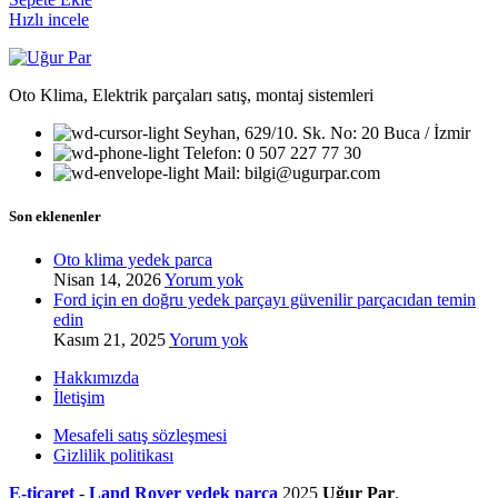
Hızlı incele
Oto Klima, Elektrik parçaları satış, montaj sistemleri
Seyhan, 629/10. Sk. No: 20 Buca / İzmir
Telefon: 0 507 227 77 30
Mail: bilgi@ugurpar.com
Son eklenenler
Oto klima yedek parca
Nisan 14, 2026
Yorum yok
Ford için en doğru yedek parçayı güvenilir parçacıdan temin
edin
Kasım 21, 2025
Yorum yok
Hakkımızda
İletişim
Mesafeli satış sözleşmesi
Gizlilik politikası
E-ticaret
-
Land Rover yedek parça
2025
Uğur Par
.