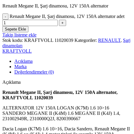
Renault Megane II, Şarj dinamosu, 12V 150A alternator
Renault Megane II, Şarj dinamosu, 12V 150A alternator adet
Sepete Ekle
Takip listeme ekle
Stok kodu:
KRAFTVOLL 11020039
Kategoriler:
RENAULT
,
Şarj
dinamoları
KRAFTVOLL
Açıklama
Marka
Değerlendirmeler (0)
Açıklama
Renault Megane II, Şarj dinamosu, 12V 150A alternator,
KRAFTVOLL 11020039
ALTERNATOR 12V 150A LOGAN (K7M) 1.6 10>16
SANDERO MEGANE II (K4M) 1.6 MEGANE II (K4J) 1.4,
231002949R, 2310000Q2J, 8200390667
Dacia Logan
(K7M) 1.6 10>16,
Dacia Sandero
,
Renault Megane II