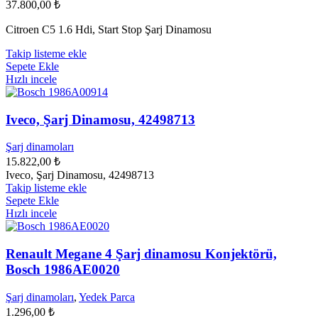
37.800,00
₺
Citroen C5 1.6 Hdi, Start Stop Şarj Dinamosu
Takip listeme ekle
Sepete Ekle
Hızlı incele
Iveco, Şarj Dinamosu, 42498713
Şarj dinamoları
15.822,00
₺
Iveco, Şarj Dinamosu, 42498713
Takip listeme ekle
Sepete Ekle
Hızlı incele
Renault Megane 4 Şarj dinamosu Konjektörü,
Bosch 1986AE0020
Şarj dinamoları
,
Yedek Parca
1.296,00
₺