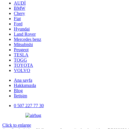
AUDİ
BMW
Chery
Fiat
Ford
Hyundai
Land Rover
Mercedes benz
Mitsubishi
Peugeot
TESLA
TOGG
TOYOTA
VOLVO
Ana sayfa
Hakkımızda
Blog
İletişim
0 507 227 77 30
Click to enlarge