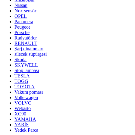
Nissan
Nox sensör
OPEL
Panamera
Peugeot
Porsche
Radyatörler
RENAULT
Şarj dinamoları
silecek süpürgesi
Skoda
SKYWELL
Stop lambası
TESLA
TOGG
TOYOTA
Vakum poması
Volkswagen
VOLVO
Webasto
XC90
YAMAHA
YARİS
Yedek Parca