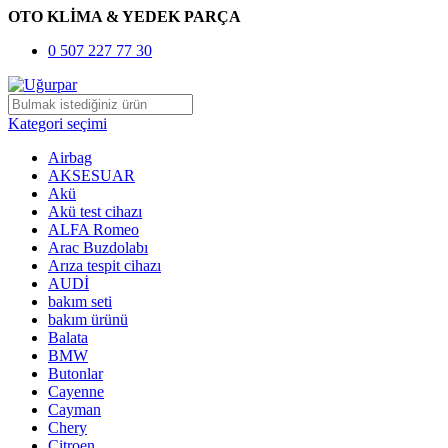
OTO KLİMA & YEDEK PARÇA
0 507 227 77 30
Kategori seçimi
Airbag
AKSESUAR
Akü
Akü test cihazı
ALFA Romeo
Arac Buzdolabı
Arıza tespit cihazı
AUDİ
bakım seti
bakım ürünü
Balata
BMW
Butonlar
Cayenne
Cayman
Chery
Citroen