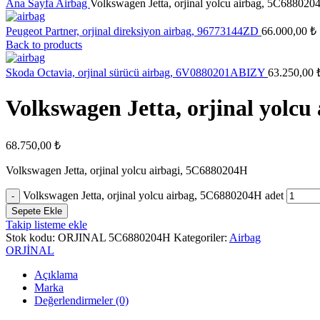
Ana Sayfa
Airbag
Volkswagen Jetta, orjinal yolcu airbag, 5C688020
Peugeot Partner, orjinal direksiyon airbag, 96773144ZD
66.000,00
₺
Back to products
Skoda Octavia, orjinal sürücü airbag, 6V0880201ABIZY
63.250,00
Volkswagen Jetta, orjinal yolc
68.750,00
₺
Volkswagen Jetta, orjinal yolcu airbagi, 5C6880204H
Volkswagen Jetta, orjinal yolcu airbag, 5C6880204H adet
Sepete Ekle
Takip listeme ekle
Stok kodu:
ORJINAL 5C6880204H
Kategoriler:
Airbag
ORJİNAL
Açıklama
Marka
Değerlendirmeler (0)