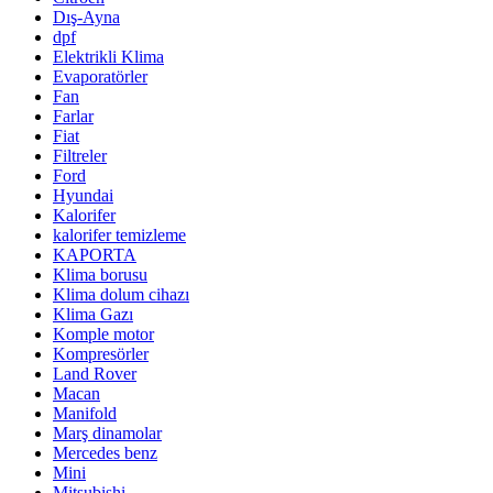
Dış-Ayna
dpf
Elektrikli Klima
Evaporatörler
Fan
Farlar
Fiat
Filtreler
Ford
Hyundai
Kalorifer
kalorifer temizleme
KAPORTA
Klima borusu
Klima dolum cihazı
Klima Gazı
Komple motor
Kompresörler
Land Rover
Macan
Manifold
Marş dinamolar
Mercedes benz
Mini
Mitsubishi