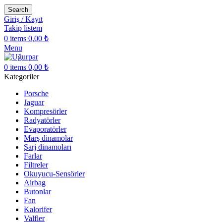
Search
Giriş / Kayıt
Takip listem
0
items
0,00
₺
Menu
0
items
0,00
₺
Kategoriler
Porsche
Jaguar
Kompresörler
Radyatörler
Evaporatörler
Marş dinamolar
Şarj dinamoları
Farlar
Filtreler
Okuyucu-Sensörler
Airbag
Butonlar
Fan
Kalorifer
Valfler