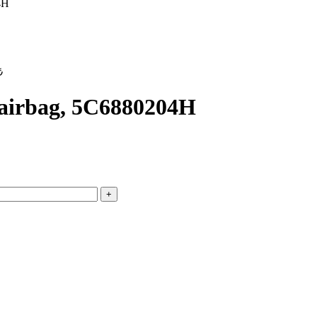
4H
₺
u airbag, 5C6880204H