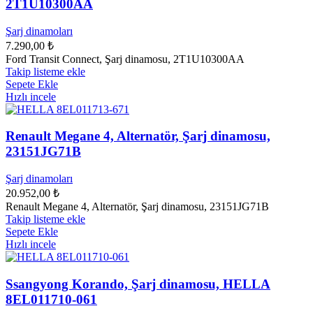
2T1U10300AA
Şarj dinamoları
7.290,00
₺
Ford Transit Connect, Şarj dinamosu, 2T1U10300AA
Takip listeme ekle
Sepete Ekle
Hızlı incele
Renault Megane 4, Alternatör, Şarj dinamosu,
23151JG71B
Şarj dinamoları
20.952,00
₺
Renault Megane 4, Alternatör, Şarj dinamosu, 23151JG71B
Takip listeme ekle
Sepete Ekle
Hızlı incele
Ssangyong Korando, Şarj dinamosu, HELLA
8EL011710-061