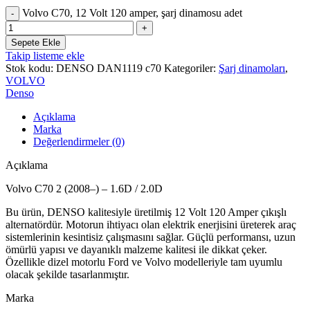
Volvo C70, 12 Volt 120 amper, şarj dinamosu adet
Sepete Ekle
Takip listeme ekle
Stok kodu:
DENSO DAN1119 c70
Kategoriler:
Şarj dinamoları
,
VOLVO
Denso
Açıklama
Marka
Değerlendirmeler (0)
Açıklama
Volvo C70 2 (2008–) – 1.6D / 2.0D
Bu ürün, DENSO kalitesiyle üretilmiş 12 Volt 120 Amper çıkışlı
alternatördür. Motorun ihtiyacı olan elektrik enerjisini üreterek araç
sistemlerinin kesintisiz çalışmasını sağlar. Güçlü performansı, uzun
ömürlü yapısı ve dayanıklı malzeme kalitesi ile dikkat çeker.
Özellikle dizel motorlu Ford ve Volvo modelleriyle tam uyumlu
olacak şekilde tasarlanmıştır.
Marka