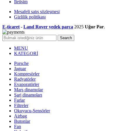
İletişim
Mesafeli satış sözleşmesi
Gizlilik politikası
E-ticaret
-
Land Rover yedek parça
2025
Uğur Par
.
Search
MENU
KATEGORİ
Porsche
Jaguar
Kompresörler
Radyatörler
Evaporatörler
Marş dinamolar
Şarj dinamoları
Farlar
Filtreler
Okuyucu-Sensörler
Airbag
Butonlar
Fan