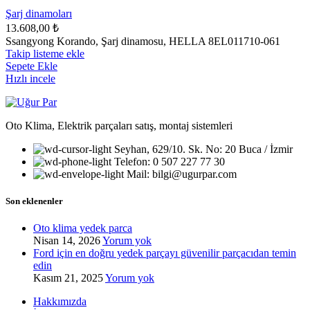
Şarj dinamoları
13.608,00
₺
Ssangyong Korando, Şarj dinamosu, HELLA 8EL011710-061
Takip listeme ekle
Sepete Ekle
Hızlı incele
Oto Klima, Elektrik parçaları satış, montaj sistemleri
Seyhan, 629/10. Sk. No: 20 Buca / İzmir
Telefon: 0 507 227 77 30
Mail: bilgi@ugurpar.com
Son eklenenler
Oto klima yedek parca
Nisan 14, 2026
Yorum yok
Ford için en doğru yedek parçayı güvenilir parçacıdan temin
edin
Kasım 21, 2025
Yorum yok
Hakkımızda