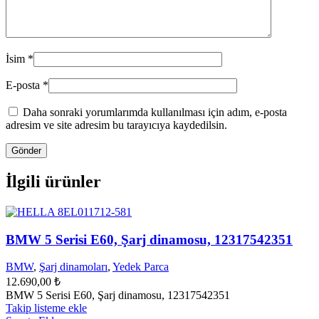
İsim
*
E-posta
*
Daha sonraki yorumlarımda kullanılması için adım, e-posta
adresim ve site adresim bu tarayıcıya kaydedilsin.
İlgili ürünler
BMW 5 Serisi E60, Şarj dinamosu, 12317542351
BMW
,
Şarj dinamoları
,
Yedek Parca
12.690,00
₺
BMW 5 Serisi E60, Şarj dinamosu, 12317542351
Takip listeme ekle