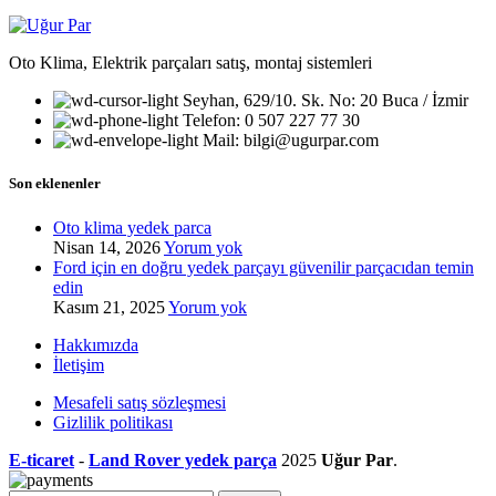
Oto Klima, Elektrik parçaları satış, montaj sistemleri
Seyhan, 629/10. Sk. No: 20 Buca / İzmir
Telefon: 0 507 227 77 30
Mail: bilgi@ugurpar.com
Son eklenenler
Oto klima yedek parca
Nisan 14, 2026
Yorum yok
Ford için en doğru yedek parçayı güvenilir parçacıdan temin
edin
Kasım 21, 2025
Yorum yok
Hakkımızda
İletişim
Mesafeli satış sözleşmesi
Gizlilik politikası
E-ticaret
-
Land Rover yedek parça
2025
Uğur Par
.