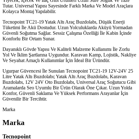
Yiyecek, İçecek Ve İlaç Gibi Ürünleri Uzun Süre Soğuk Ve Taze
Tutar. Universal Yapısı Sayesinde Farklı Marka Ve Model Araçlara
Kolayca Montaj Yapılabilir.
Tecnopoint TC21-19 Yatak Altı Araç Buzdolabı, Düşük Enerji
Tüketimi İle Akü Dostudur. Uzun Yolculuklarda Aküyü Yormadan
Güvenli Soğutma Sağlar. Sessiz Çalışma Özelliği İle Kabin İçinde
Konforlu Bir Ortam Sunar.
Dayanıklı Gövde Yapısı Ve Kaliteli Malzeme Kullanımı İle Zorlu
Yol Ve İklim Şartlarına Uygundur. Karavan Kamp, Lojistik, Nakliye
Ve Seyahat Amaçlı Kullanımlar İçin İdeal Bir Üründür.
Ugurpar Güvencesi İle Sunulan Tecnopoint TC21-19 12V-24V 25
Litre Yatak Altı Buzdolabı; Yatak Altı Araç Buzdolabı, Karavan
Buzdolabı, 12V 24V Oto Buzdolabı, Universal Araç Soğutucu Gibi
Aramalarda Seo Uyumlu Bir Ürün Olarak Öne Çıkar. Uzun Yolda
Konfor, Güvenli Saklama Ve Yüksek Performans Arayanlar İçin
Güvenilir Bir Tercihtir.
Marka
Marka
Tecnopoint