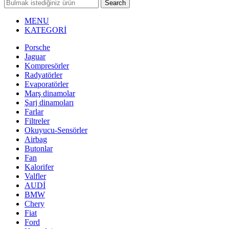
Search
MENU
KATEGORİ
Porsche
Jaguar
Kompresörler
Radyatörler
Evaporatörler
Marş dinamolar
Şarj dinamoları
Farlar
Filtreler
Okuyucu-Sensörler
Airbag
Butonlar
Fan
Kalorifer
Valfler
AUDİ
BMW
Chery
Fiat
Ford