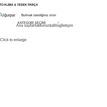
TO KLİMA & YEDEK PARÇA
KATEGORI SEÇIMI
ategoriler
Ana sayfa
Hakkımızda
Blog
İletişim
Click to enlarge