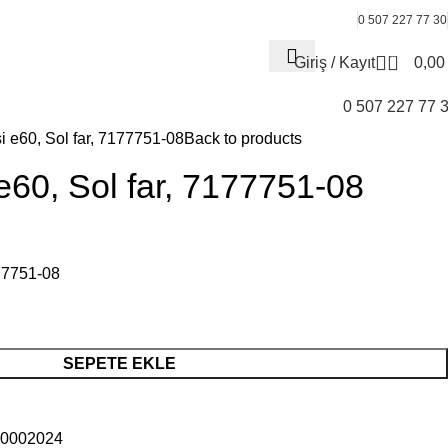
0 507 227 77 30
0
Giriş / Kayıt
0,0
0 507 227 77 
i e60, Sol far, 7177751-08
Back to products
e60, Sol far, 7177751-08
177751-08
SEPETE EKLE
30002024