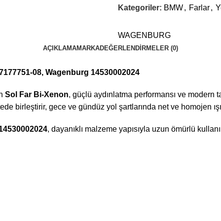
Kategoriler:
BMW
,
Farlar
,
Y
WAGENBURG
AÇIKLAMA
MARKA
DEĞERLENDIRMELER (0)
, 7177751-08, Wagenburg 14530002024
an
Sol Far Bi-Xenon
, güçlü aydınlatma performansı ve modern ta
tede birleştirir, gece ve gündüz yol şartlarında net ve homojen ışı
14530002024
, dayanıklı malzeme yapısıyla uzun ömürlü kullan