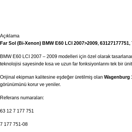
Açıklama
Far Sol (Bi-Xenon) BMW E60 LCI 2007>2009, 63127177751
BMW E60 LCI 2007 – 2009 modelleri için özel olarak tasarlan
teknolojisi sayesinde kısa ve uzun far fonksiyonlarını tek bir üni
Orijinal ekipman kalitesine eşdeğer üretilmiş olan
Wagenburg 
görünümünü korur ve yeniler.
Referans numaraları:
63 12 7 177 751
7 177 751-08