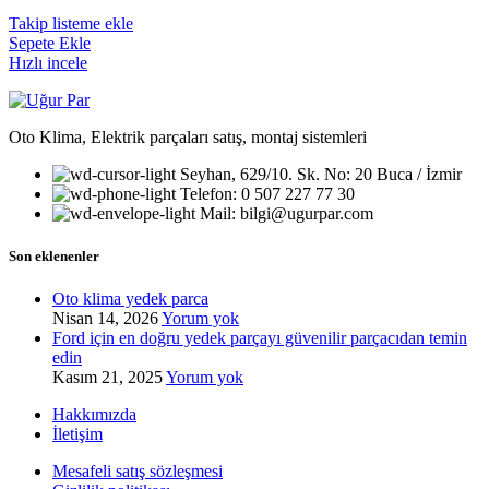
Takip listeme ekle
Sepete Ekle
Hızlı incele
Oto Klima, Elektrik parçaları satış, montaj sistemleri
Seyhan, 629/10. Sk. No: 20 Buca / İzmir
Telefon: 0 507 227 77 30
Mail: bilgi@ugurpar.com
Son eklenenler
Oto klima yedek parca
Nisan 14, 2026
Yorum yok
Ford için en doğru yedek parçayı güvenilir parçacıdan temin
edin
Kasım 21, 2025
Yorum yok
Hakkımızda
İletişim
Mesafeli satış sözleşmesi