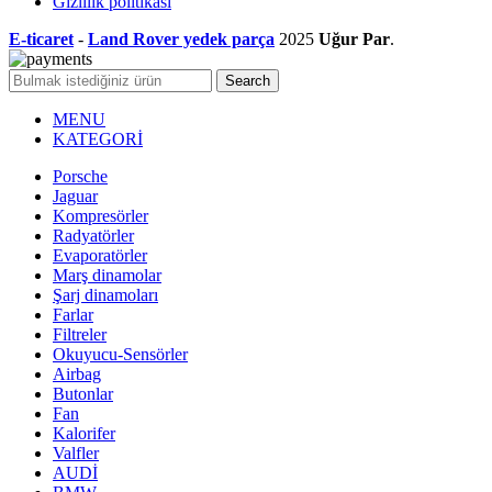
Gizlilik politikası
E-ticaret
-
Land Rover yedek parça
2025
Uğur Par
.
Search
MENU
KATEGORİ
Porsche
Jaguar
Kompresörler
Radyatörler
Evaporatörler
Marş dinamolar
Şarj dinamoları
Farlar
Filtreler
Okuyucu-Sensörler
Airbag
Butonlar
Fan
Kalorifer
Valfler
AUDİ