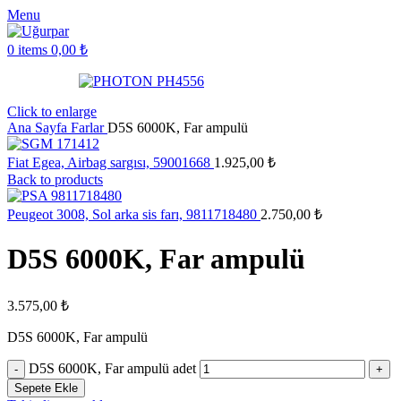
Menu
0
items
0,00
₺
Click to enlarge
Ana Sayfa
Farlar
D5S 6000K, Far ampulü
Fiat Egea, Airbag sargısı, 59001668
1.925,00
₺
Back to products
Peugeot 3008, Sol arka sis farı, 9811718480
2.750,00
₺
D5S 6000K, Far ampulü
3.575,00
₺
D5S 6000K, Far ampulü
D5S 6000K, Far ampulü adet
Sepete Ekle