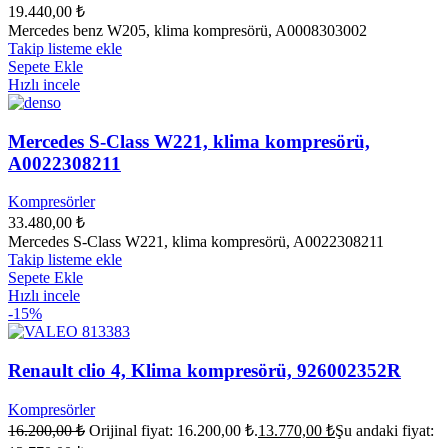
19.440,00
₺
Mercedes benz W205, klima kompresörü, A0008303002
Takip listeme ekle
Sepete Ekle
Hızlı incele
Mercedes S-Class W221, klima kompresörü,
A0022308211
Kompresörler
33.480,00
₺
Mercedes S-Class W221, klima kompresörü, A0022308211
Takip listeme ekle
Sepete Ekle
Hızlı incele
-15%
Renault clio 4, Klima kompresörü, 926002352R
Kompresörler
16.200,00
₺
Orijinal fiyat: 16.200,00 ₺.
13.770,00
₺
Şu andaki fiyat: