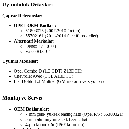
Uyumluluk Detayları
Çapraz Referanslar:
OPEL OEM Kodları:
51803075 (2007-2010 üretim)
55702161 (2011-2014 facelift modeller)
Alternatif Markalar:
Denso 471-0103
Valeo 813104
Uyumlu Modeller:
Opel Combo D (1.3 CDTI Z13DTH)
Chevrolet Aveo (1.3L A13DTC)
Fiat Doblo 1.3 Multijet (GM motorlu versiyonlar)
Montaj ve Servis
OEM Bağlantılar:
7 mm çelik yüksek basınç hattı (Opel P/N: 55300321)
5 mm alüminyum alçak basınç hattı
4-pin konnektör (IP67 korumalı)