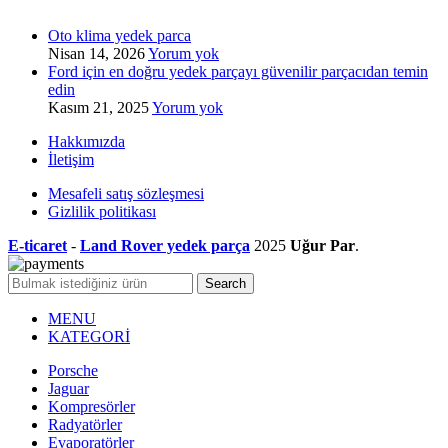
Oto klima yedek parca
Nisan 14, 2026
Yorum yok
Ford için en doğru yedek parçayı güvenilir parçacıdan temin
edin
Kasım 21, 2025
Yorum yok
Hakkımızda
İletişim
Mesafeli satış sözleşmesi
Gizlilik politikası
E-ticaret
-
Land Rover yedek parça
2025
Uğur Par
.
Search
MENU
KATEGORİ
Porsche
Jaguar
Kompresörler
Radyatörler
Evaporatörler