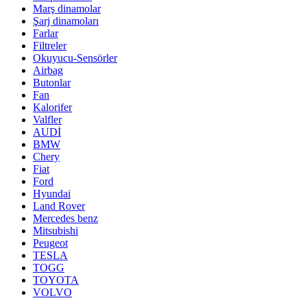
Marş dinamolar
Şarj dinamoları
Farlar
Filtreler
Okuyucu-Sensörler
Airbag
Butonlar
Fan
Kalorifer
Valfler
AUDİ
BMW
Chery
Fiat
Ford
Hyundai
Land Rover
Mercedes benz
Mitsubishi
Peugeot
TESLA
TOGG
TOYOTA
VOLVO