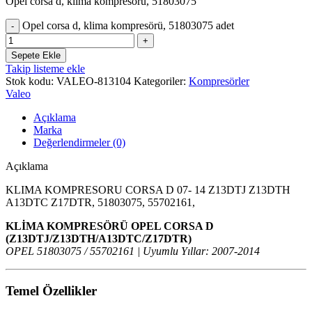
Opel corsa d, klima kompresörü, 51803075
Opel corsa d, klima kompresörü, 51803075 adet
Sepete Ekle
Takip listeme ekle
Stok kodu:
VALEO-813104
Kategoriler:
Kompresörler
Valeo
Açıklama
Marka
Değerlendirmeler (0)
Açıklama
KLIMA KOMPRESORU CORSA D 07- 14 Z13DTJ Z13DTH
A13DTC Z17DTR, 51803075, 55702161,
KLİMA KOMPRESÖRÜ OPEL CORSA D
(Z13DTJ/Z13DTH/A13DTC/Z17DTR)
OPEL 51803075 / 55702161 | Uyumlu Yıllar: 2007-2014
Temel Özellikler