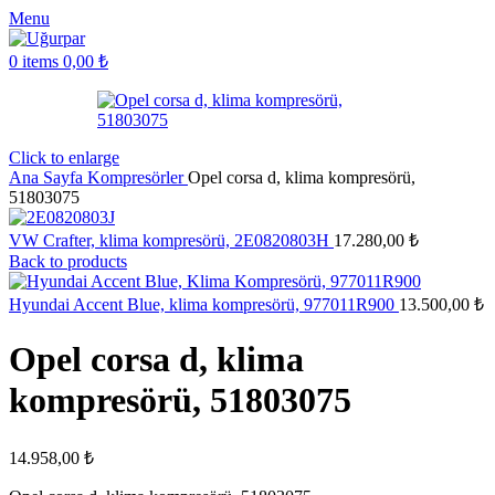
Menu
0
items
0,00
₺
Click to enlarge
Ana Sayfa
Kompresörler
Opel corsa d, klima kompresörü,
51803075
VW Crafter, klima kompresörü, 2E0820803H
17.280,00
₺
Back to products
Hyundai Accent Blue, klima kompresörü, 977011R900
13.500,00
₺
Opel corsa d, klima
kompresörü, 51803075
14.958,00
₺