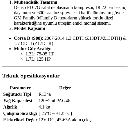
Mühendislik Tasarımı
Denso FD-7G sabit deplasmanlı kompresör, 18-22 bar basınç
dayanımı ve 600 saat tuz sprey testli hafif alüminyum gövde.
GM Family 0/Family B motorların yüksek torklu dizel
karakteristiğine uyumlu titreşim emici montaj sistemi.
Model Kapsamı
Corsa D (S08):
2007-2014 1.3 CDTI (Z13DTJ/Z13DTH) &
1.7 CDTI (Z17DTR)
Motor Güç Aralığı:
1.3L: 75-95 HP
1.7L: 125 HP
Teknik Spesifikasyonlar
Parametre
Değer
Soğutucu Tipi
R134a
Yağ Kapasitesi
120±5ml PAG46
Ağırlık
4.1 kg
Çalışma Sıcaklığı
[-25°C ~ +125°C]
Elektriksel Değer
12V DC, 45-65A akım çekiş