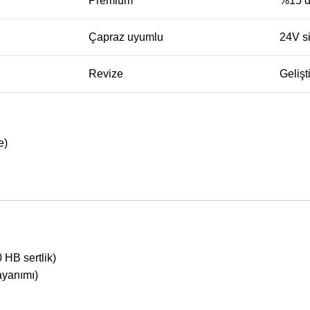
Premium
%15 d
Çapraz uyumlu
24V si
Revize
Gelişt
e)
HB sertlik)
ayanımı)