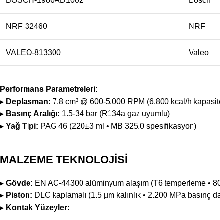
BOSCH-1986AD1002
Bosch
NRF-32460
NRF
VALEO-813300
Valeo
Performans Parametreleri:
▸
Deplasman:
7.8 cm³ @ 600-5.000 RPM (6.800 kcal/h kapasit
▸
Basınç Aralığı:
1.5-34 bar (R134a gaz uyumlu)
▸
Yağ Tipi:
PAG 46 (220±3 ml • MB 325.0 spesifikasyon)
MALZEME TEKNOLOJİSİ
▸
Gövde:
EN AC-44300 alüminyum alaşım (T6 temperleme • 80 
▸
Piston:
DLC kaplamalı (1.5 µm kalınlık • 2.200 MPa basınç d
▸
Kontak Yüzeyler: