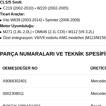
CLS/S Sınıfı:
▸ C219 (2002-2010) • W220 (2002-2005)
Ticari Araçlar:
▸ Vito W639 (2003-2014) • Sprinter (2006-2009)
Motor Uyumluluğu:
▸ M271 (1.8L-2.0L) • OM646 (2.1L CDI) • M112 (V6 3.2L)
▸ Özel entegrasyon: V6/V8 motorlu AMG modelleri (M113/M156
PARÇA NUMARALARI VE TEKNİK SPESİ
OEM/EŞDEĞER NO
ÜRETICI
A9068302401
Mercede
0002308011
Mercede