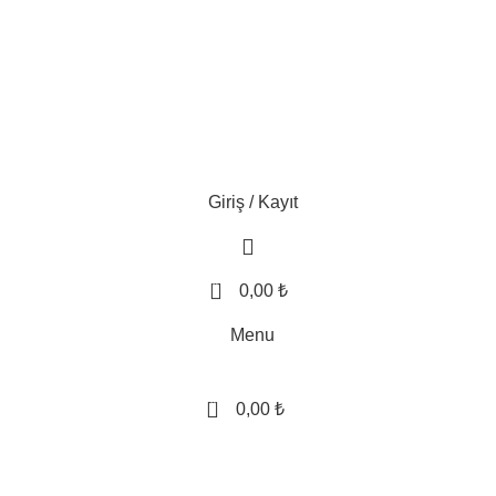
Giriş / Kayıt
0
0,00
₺
Menu
0
0,00
₺