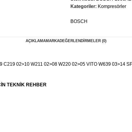
Kategoriler:
Kompresörler
BOSCH
AÇIKLAMA
MARKA
DEĞERLENDIRMELER (0)
C219 02>10 W211 02>08 W220 02>05 VITO W639 03>14 SP
İN TEKNİK REHBER