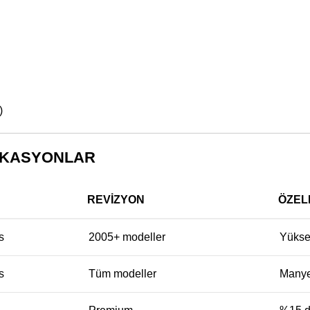
)
FİKASYONLAR
REVIZYON
ÖZEL
s
2005+ modeller
Yüksek
s
Tüm modeller
Manye