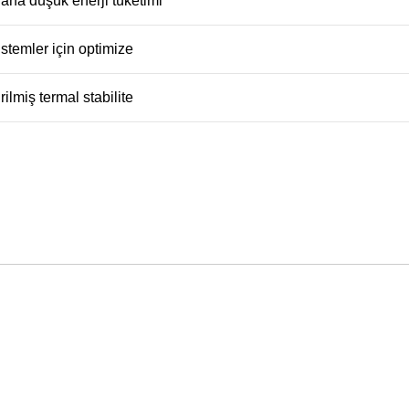
aha düşük enerji tüketimi
stemler için optimize
irilmiş termal stabilite