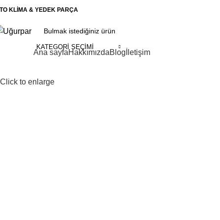
TO KLİMA & YEDEK PARÇA
KATEGORI SEÇIMI
ategoriler
Ana sayfa
Hakkımızda
Blog
İletişim
Click to enlarge