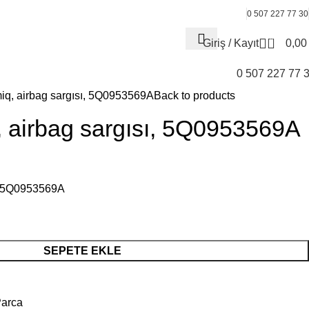
0 507 227 77 30
0
Giriş / Kayıt
0,0
0 507 227 77 
q, airbag sargısı, 5Q0953569A
Back to products
 airbag sargısı, 5Q0953569A
ı, 5Q0953569A
SEPETE EKLE
arca