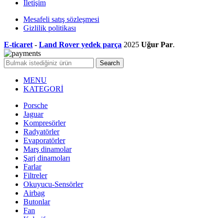
İletişim
Mesafeli satış sözleşmesi
Gizlilik politikası
E-ticaret
-
Land Rover yedek parça
2025
Uğur Par
.
Search
MENU
KATEGORİ
Porsche
Jaguar
Kompresörler
Radyatörler
Evaporatörler
Marş dinamolar
Şarj dinamoları
Farlar
Filtreler
Okuyucu-Sensörler
Airbag
Butonlar
Fan