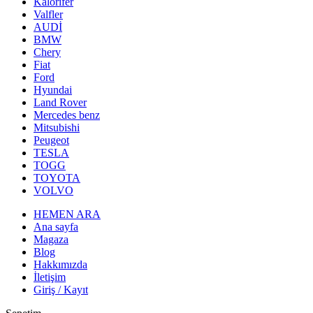
Kalorifer
Valfler
AUDİ
BMW
Chery
Fiat
Ford
Hyundai
Land Rover
Mercedes benz
Mitsubishi
Peugeot
TESLA
TOGG
TOYOTA
VOLVO
HEMEN ARA
Ana sayfa
Magaza
Blog
Hakkımızda
İletişim
Giriş / Kayıt