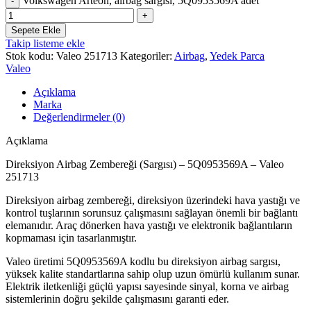
Volkswagen Arteon, airbag sargısı, 5Q0953569A adet
Sepete Ekle
Takip listeme ekle
Stok kodu:
Valeo 251713
Kategoriler:
Airbag
,
Yedek Parca
Valeo
Açıklama
Marka
Değerlendirmeler (0)
Açıklama
Direksiyon Airbag Zembereği (Sargısı) – 5Q0953569A – Valeo
251713
Direksiyon airbag zembereği, direksiyon üzerindeki hava yastığı ve
kontrol tuşlarının sorunsuz çalışmasını sağlayan önemli bir bağlantı
elemanıdır. Araç dönerken hava yastığı ve elektronik bağlantıların
kopmaması için tasarlanmıştır.
Valeo üretimi 5Q0953569A kodlu bu direksiyon airbag sargısı,
yüksek kalite standartlarına sahip olup uzun ömürlü kullanım sunar.
Elektrik iletkenliği güçlü yapısı sayesinde sinyal, korna ve airbag
sistemlerinin doğru şekilde çalışmasını garanti eder.