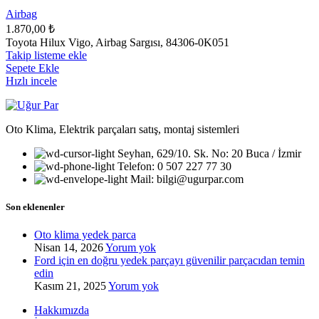
Airbag
1.870,00
₺
Toyota Hilux Vigo, Airbag Sargısı, 84306-0K051
Takip listeme ekle
Sepete Ekle
Hızlı incele
Oto Klima, Elektrik parçaları satış, montaj sistemleri
Seyhan, 629/10. Sk. No: 20 Buca / İzmir
Telefon: 0 507 227 77 30
Mail: bilgi@ugurpar.com
Son eklenenler
Oto klima yedek parca
Nisan 14, 2026
Yorum yok
Ford için en doğru yedek parçayı güvenilir parçacıdan temin
edin
Kasım 21, 2025
Yorum yok
Hakkımızda